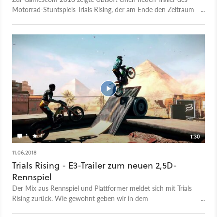
Motorrad-Stuntspiels Trials Rising, der am Ende den Zeitraum
der Closed Beta verrät. Vom 13. bis 17. September 2018
könnt ihr das Spiel ausprobieren. Um in den Beta-Topf zu
kommen, müsst ihr euch zuvor auf der offiziellen Website
registrieren. Zudem nannte Ubisoft ein präzises Release-
Datum für Trials Rising: den 12. Februar 2019. Mit Trials Rising
erscheint nun schon der sechste Teil der Rennserie von
Entwickler Redlynx. Das Gameplay dreht sich um das
Überwinden von abenteurlichen Parkours mit einem Trial-
Motorrad. Als Locations dienen der Mount Everest, der
Eiffelturm und der Yellowstone Nationalpark.
1
1
1:30
11.06.2018
Trials Rising - E3-Trailer zum neuen 2,5D-
Rennspiel
Der Mix aus Rennspiel und Plattformer meldet sich mit Trials
Rising zurück. Wie gewohnt geben wir in dem
Geschicklichkeitsspiel Gas, müssen aber auch immer wieder