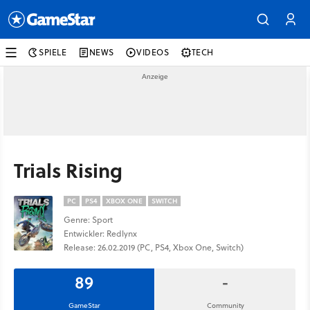
SPIELE
NEWS
VIDEOS
TECH
Trials Rising
PC
PS4
XBOX ONE
SWITCH
Genre: Sport
Entwickler: Redlynx
Release: 26.02.2019 (PC, PS4, Xbox One, Switch)
89
-
GameStar
Community