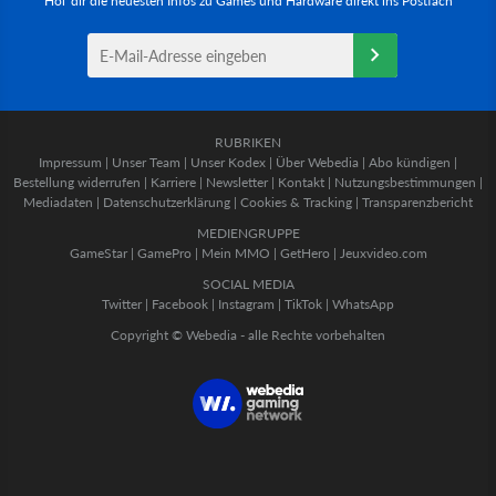
Hol' dir die neuesten Infos zu Games und Hardware direkt ins Postfach
RUBRIKEN
Impressum
|
Unser Team
|
Unser Kodex
|
Über Webedia
|
Abo kündigen
|
Bestellung widerrufen
|
Karriere
|
Newsletter
|
Kontakt
|
Nutzungsbestimmungen
|
Mediadaten
|
Datenschutzerklärung
|
Cookies & Tracking
|
Transparenzbericht
MEDIENGRUPPE
GameStar
|
GamePro
|
Mein MMO
|
GetHero
|
Jeuxvideo.com
SOCIAL MEDIA
Twitter
|
Facebook
|
Instagram
|
TikTok
|
WhatsApp
Copyright © Webedia - alle Rechte vorbehalten