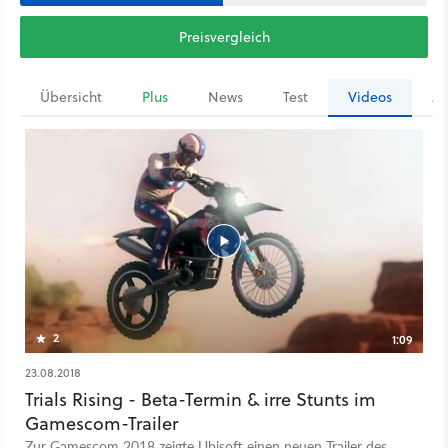
Preisvergleich
Übersicht
Plus
News
Test
Videos
Ar
2
1:09
23.08.2018
Trials Rising - Beta-Termin & irre Stunts im
Gamescom-Trailer
Zur Gamescom 2018 zeigte Ubisoft einen neuen Trailer des