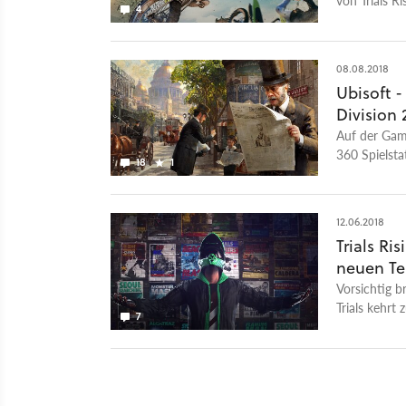
4
Rennspiel.
08.08.2018
Ubisoft 
Division 
Auf der Gam
360 Spielst
18
1
12.06.2018
Trials R
neuen Te
Vorsichtig b
Trials kehrt
7