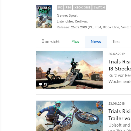
PC
PS4
XBOX ONE
SWITCH
Genre: Sport
Entwickler: Redlynx
Release: 26.02.2019 (PC, PS4, Xbox One, Switc
Übersicht
Plus
News
Test
20.02.2019
Trials Ri
18 Streck
Kurz vor Rel
Wochenende.
13
23.08.2018
Trials Ri
Trailer 
Ubisoft und
von Trials R