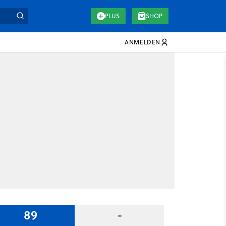
PLUS
SHOP
ANMELDEN
89
-