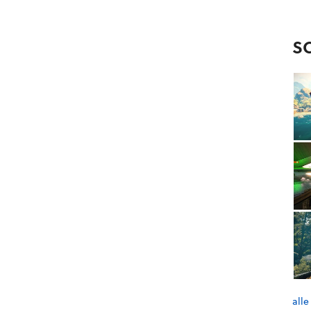
S
alle