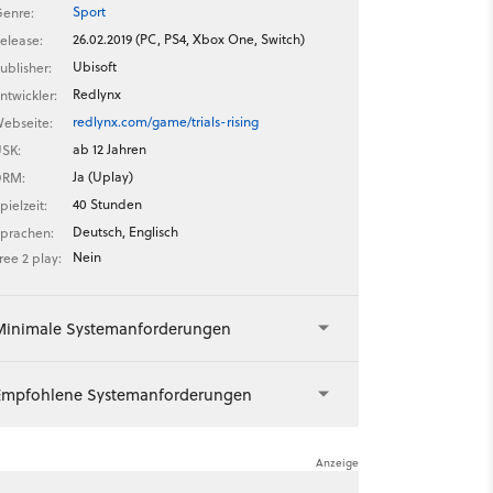
Sport
enre:
26.02.2019 (PC, PS4, Xbox One, Switch)
elease:
Ubisoft
ublisher:
Redlynx
ntwickler:
redlynx.com/game/trials-rising
ebseite:
ab 12 Jahren
SK:
Ja (Uplay)
DRM:
40 Stunden
pielzeit:
Deutsch, Englisch
prachen:
Nein
ree 2 play:
Minimale Systemanforderungen
Empfohlene Systemanforderungen