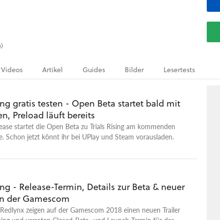
h)
Videos
Artikel
Guides
Bilder
Lesertests
sing gratis testen - Open Beta startet bald mit
en, Preload läuft bereits
ease startet die Open Beta zu Trials Rising am kommenden
 Schon jetzt könnt ihr bei UPlay und Steam vorausladen.
sing - Release-Termin, Details zur Beta & neuer
von der Gamescom
 Redlynx zeigen auf der Gamescom 2018 einen neuen Trailer
ising und verraten Closed-Beta- und Launch-Termin für das