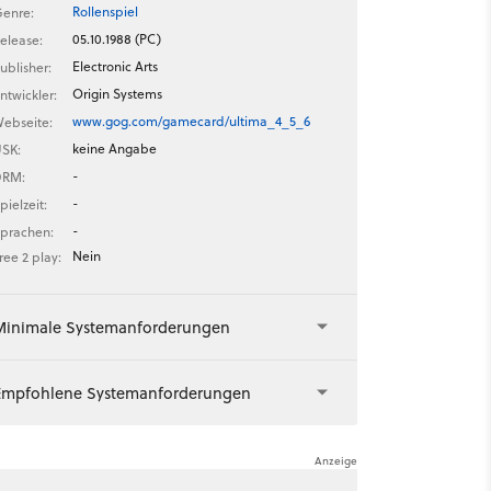
Rollenspiel
enre:
05.10.1988 (PC)
elease:
Electronic Arts
ublisher:
Origin Systems
ntwickler:
www.gog.com/gamecard/ultima_4_5_6
ebseite:
keine Angabe
SK:
-
DRM:
-
pielzeit:
-
prachen:
Nein
ree 2 play:
Minimale Systemanforderungen
Empfohlene Systemanforderungen