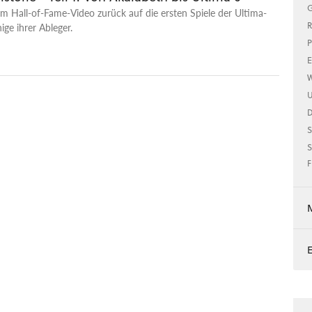
G
im Hall-of-Fame-Video zurück auf die ersten Spiele der Ultima-
R
ige ihrer Ableger.
P
E
W
U
S
S
F