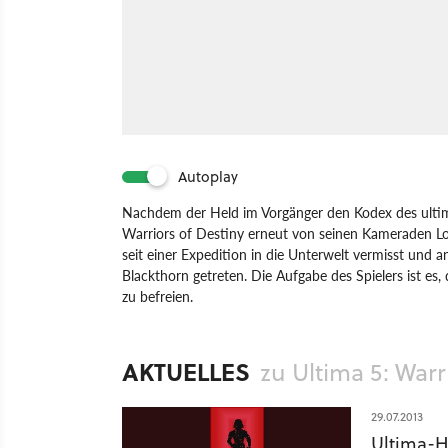
Autoplay
Nachdem der Held im Vorgänger den Kodex des ultima
Warriors of Destiny erneut von seinen Kameraden Lo
seit einer Expedition in die Unterwelt vermisst und an
Blackthorn getreten. Die Aufgabe des Spielers ist es
zu befreien.
Spiel
PC
Rollenspiel
Electronic Arts
Origin Sys
AKTUELLES
zu Ultima 5: Warr
29.07.2013
Ultima-Hi