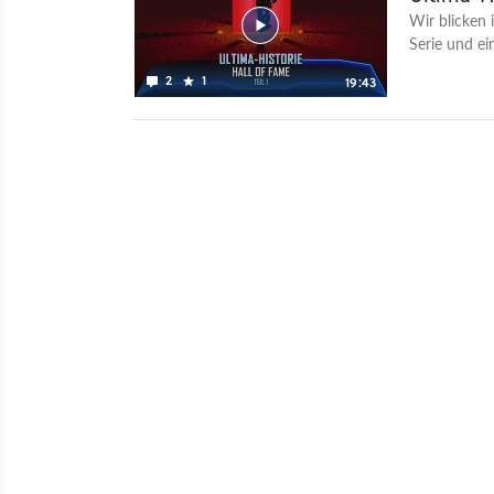
Wir blicken 
Serie und ein
2
1
19:43