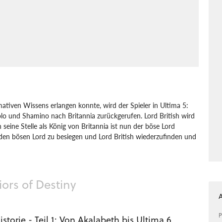
tiven Wissens erlangen konnte, wird der Spieler in Ultima 5:
lo und Shamino nach Britannia zurückgerufen. Lord British wird
 seine Stelle als König von Britannia ist nun der böse Lord
, den bösen Lord zu besiegen und Lord British wiederzufinden und
tems
Ultima 5: Warriors of Destiny
iors of Destiny
P
storie - Teil 1: Von Akalabeth bis Ultima 6