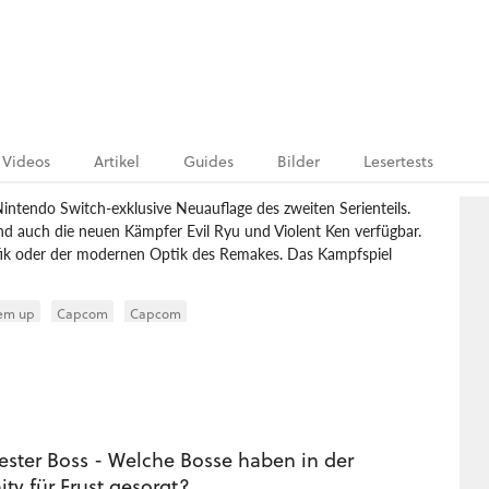
Videos
Artikel
Guides
Bilder
Lesertests
e Nintendo Switch-exklusive Neuauflage des zweiten Serienteils.
d auch die neuen Kämpfer Evil Ryu und Violent Ken verfügbar.
rafik oder der modernen Optik des Remakes. Das Kampfspiel
’em up
Capcom
Capcom
ester Boss - Welche Bosse haben in der
y für Frust gesorgt?