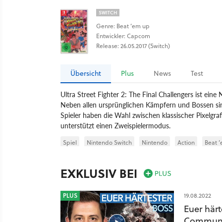
SWITCH
Genre: Beat ’em up
Entwickler: Capcom
Release: 26.05.2017 (Switch)
Übersicht
Plus
News
Test
Ultra Street Fighter 2: The Final Challengers ist ein
Neben allen ursprünglichen Kämpfern und Bossen sin
Spieler haben die Wahl zwischen klassischer Pixelg
unterstützt einen Zweispielermodus.
Spiel
Nintendo Switch
Nintendo
Action
Beat 
Ultra Street Fighter 2: The Final Challengers
EXKLUSIV BEI
PLUS
19.08.2022
Euer härt
Communit