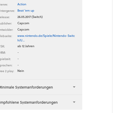
Action
enre:
Beat ’em up
ntergenre:
26.05.2017 (Switch)
elease:
Capcom
ublisher:
Capcom
ntwickler:
www.nintendo.de/Spiele/Nintendo-Switc
ebseite:
h/U…
ab 12 Jahren
SK:
-
DRM:
-
pielzeit:
-
prachen:
Nein
ree 2 play:
Minimale Systemanforderungen
Empfohlene Systemanforderungen