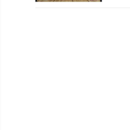
Force bis hi
der Endboss 
Geschmack e
heimlich da
präsentieren
schwersten g
in den Komm
gefallen hat
Folgen im Üb
- Mein härte
Butcher hat 
Mary und Va
der Endboss 