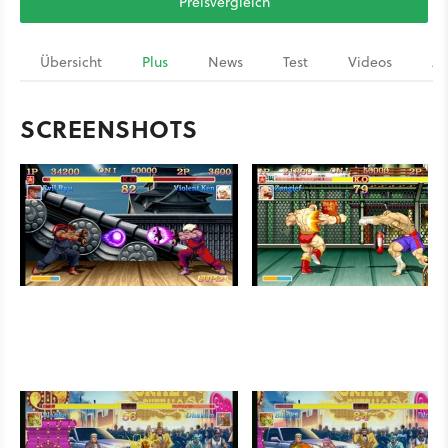
Preisvergleich
Übersicht
Plus
News
Test
Videos
Ar
SCREENSHOTS