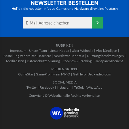
NEWSLETTER BESTELLEN
Hol' dir die neuesten Infos zu Games und Hardware direkt ins Postfach
RUBRIKEN
Impressum
|
Unser Team
|
Unser Kodex
|
Über Webedia
|
Abo kündigen
|
Bestellung widerrufen
|
Karriere
|
Newsletter
|
Kontakt
|
Nutzungsbestimmungen
|
Mediadaten
|
Datenschutzerklärung
|
Cookies & Tracking
|
Transparenzbericht
MEDIENGRUPPE
GameStar
|
GamePro
|
Mein MMO
|
GetHero
|
Jeuxvideo.com
SOCIAL MEDIA
Twitter
|
Facebook
|
Instagram
|
TikTok
|
WhatsApp
Copyright © Webedia - alle Rechte vorbehalten