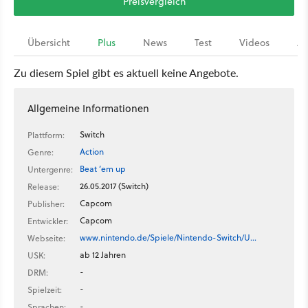
Preisvergleich
Übersicht
Plus
News
Test
Videos
Ar
Zu diesem Spiel gibt es aktuell keine Angebote.
Allgemeine Informationen
Switch
Plattform:
Action
Genre:
Beat ’em up
Untergenre:
26.05.2017 (Switch)
Release:
Capcom
Publisher:
Capcom
Entwickler:
www.nintendo.de/Spiele/Nintendo-Switch/U…
Webseite:
ab 12 Jahren
USK:
-
DRM:
-
Spielzeit:
-
Sprachen: