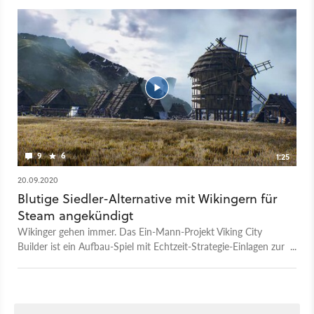
gibt's neue Spielszenen aus dem Mittelalter-Titel mit
Langschiffen und Wurfäxten. Dabei zeigt Entwickler Roslagen
Viking City Builder jeweils mit ein- und ausgeschalteten
Raytracing-Effekten. Entsprechend gibt's schönere
Reflexionen, realistischere Lichtquellen und weichere Schatten
nur mit der neuen Technik. Exklusiv-Preview: Dieses Aufbau-
Strategiespiel bringt eure Grafikkarte ins Schwitzen
Bildergalerie: Vergleichs-Screenshots zum Raytracing in Viking
City Builder Die schicken Partikel werden mit der Unreal
Engine 4 dargestellt. Um die zu erwartenden Performance-
Einbußen abzufedern, unterstützt Viking City Builder DLSS2.
9
6
1:25
Laut Entwickler sollen dadurch bis zu 40 Prozent mehr
Leistung drin sein. Aber auch spielerisch verspricht Roslagen
20.09.2020
so einiges für Viking City Builder.
Blutige Siedler-Alternative mit Wikingern für
Steam angekündigt
Wikinger gehen immer. Das Ein-Mann-Projekt Viking City
Builder ist ein Aufbau-Spiel mit Echtzeit-Strategie-Einlagen zur
Zeit der Wikinger. Wir spielen die bärtigen Nordmänner und
müssen uns ein feines Plätzchen zum Niederlassen in der Welt
suchen. Dort bauen wir uns alles auf, was wir zum Leben
brauchen und bereiten uns auf den Moment vor, in dem die