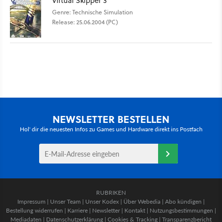
Virtual Skipper 3
Genre: Technische Simulation
Release: 25.06.2004 (PC)
NEWSLETTER BESTELLEN
Hol' dir die neuesten Infos zu Games und Hardware direkt ins Postfach
RUBRIKEN
Impressum
|
Unser Team
|
Unser Kodex
|
Über Webedia
|
Abo kündigen
|
Bestellung widerrufen
|
Karriere
|
Newsletter
|
Kontakt
|
Nutzungsbestimmungen
|
Mediadaten
|
Datenschutzerklärung
|
Cookies & Tracking
|
Transparenzbericht