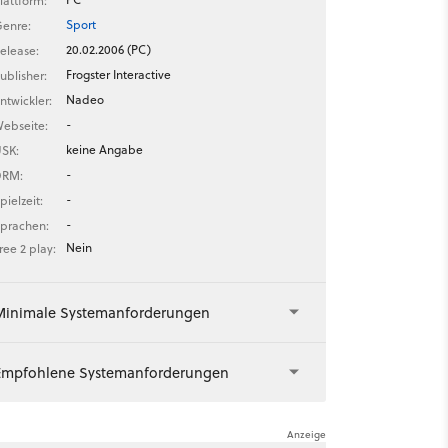
lattform:
Sport
enre:
20.02.2006 (PC)
elease:
Frogster Interactive
ublisher:
Nadeo
ntwickler:
-
ebseite:
keine Angabe
SK:
-
DRM:
-
pielzeit:
-
prachen:
Nein
ree 2 play:
Minimale Systemanforderungen
Empfohlene Systemanforderungen