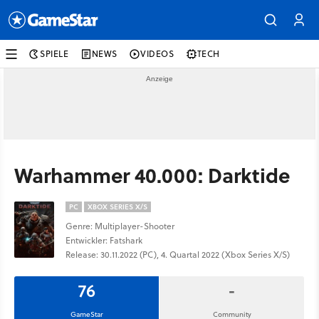
SPIELE
NEWS
VIDEOS
TECH
Warhammer 40.000: Darktide
PC
XBOX SERIES X/S
Genre: Multiplayer-Shooter
Entwickler: Fatshark
Release: 30.11.2022 (PC), 4. Quartal 2022 (Xbox Series X/S)
76
-
GameStar
Community