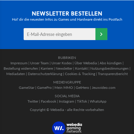
NEWSLETTER BESTELLEN
Hol' dir die neuesten Infos zu Games und Hardware direkt ins Postfach
RUBRIKEN
Impressum
|
Unser Team
|
Unser Kodex
|
Über Webedia
|
Abo kündigen
|
Bestellung widerrufen
|
Karriere
|
Newsletter
|
Kontakt
|
Nutzungsbestimmungen
|
Mediadaten
|
Datenschutzerklärung
|
Cookies & Tracking
|
Transparenzbericht
MEDIENGRUPPE
GameStar
|
GamePro
|
Mein MMO
|
GetHero
|
Jeuxvideo.com
SOCIAL MEDIA
Twitter
|
Facebook
|
Instagram
|
TikTok
|
WhatsApp
Copyright © Webedia - alle Rechte vorbehalten