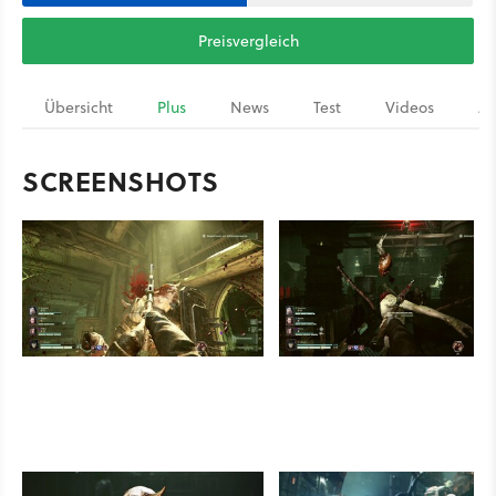
Preisvergleich
Übersicht
Plus
News
Test
Videos
Ar
SCREENSHOTS