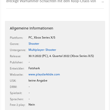
dreckige Warhammer-Schlachten mit dem Koop-Chaos von
Vermintide. Das spielt sich einfach prima.
Allgemeine Informationen
PC, Xbox Series X/S
Plattform:
Shooter
Genre:
Multiplayer-Shooter
Untergenre:
30.11.2022 (PC), 4. Quartal 2022 (Xbox Series X/S)
Release:
-
Publisher:
Fatshark
Entwickler:
www.playdarktide.com
Webseite:
keine Angabe
USK:
-
DRM:
-
Spielzeit:
-
Sprachen:
Nein
Free 2 play: