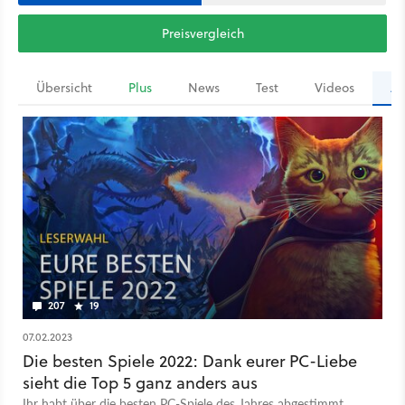
Preisvergleich
Übersicht
Plus
News
Test
Videos
Ar
207
19
07.02.2023
Die besten Spiele 2022: Dank eurer PC-Liebe
sieht die Top 5 ganz anders aus
Ihr habt über die besten PC-Spiele des Jahres abgestimmt.