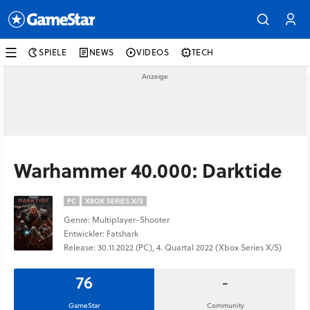
SPIELE
NEWS
VIDEOS
TECH
Warhammer 40.000: Darktide
PC
XBOX SERIES X/S
Genre: Multiplayer-Shooter
Entwickler: Fatshark
Release: 30.11.2022 (PC), 4. Quartal 2022 (Xbox Series X/S)
76
-
GameStar
Community