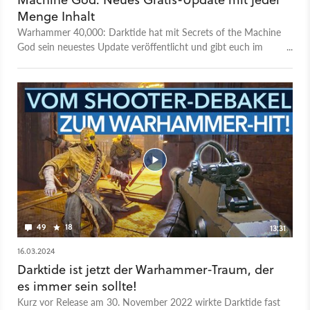
Zudem gibt es unter anderem eine neue Karte und neue
Menge Inhalt
Missionsziele. Unlocked & Loaded erscheint am 26. September
Warhammer 40,000: Darktide hat mit Secrets of the Machine
2024.
God sein neuestes Update veröffentlicht und gibt euch im
Trailer einen Überblick zu den Neuerungen. Mit Clandestium
Gloriana gibt es eine komplett neue Mission, in der ihr
Adeptus Mechanicus Foundryplex wiederbeleben müsst.
Dafür könnt ihr auch neue Waffen einsetzen. Das Update
Secrets of the Machine God könnt ihr bereits spielen. Mehr
Infos zum Update gibt es auf Steam.
49
18
13:31
16.03.2024
Darktide ist jetzt der Warhammer-Traum, der
es immer sein sollte!
Kurz vor Release am 30. November 2022 wirkte Darktide fast