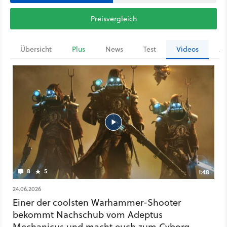
Preisvergleich
Übersicht
Plus
News
Test
Videos
Ar
8
5
1:48
24.06.2026
Einer der coolsten Warhammer-Shooter
bekommt Nachschub vom Adeptus
Mechanicus und macht euch zum Cyborg-