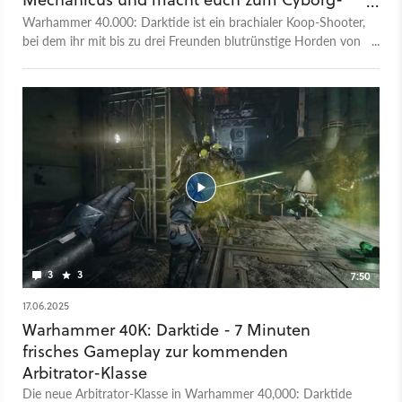
Krieger
Warhammer 40.000: Darktide ist ein brachialer Koop-Shooter,
bei dem ihr mit bis zu drei Freunden blutrünstige Horden von
Feinden auslöschen müsst. Mit den Skitarii gibt es jetzt eine
neue spannende Klasse, die ihr ab sofort als DLC für 12 Euro
kaufen könnt. Bei den Skitarii handelt es sich um fanatische
Fußsoldaten des Maschinengottes Adeptus Mechanicus, die
einst gestorben und als Cyborg wiederbelebt wurden.
Gameplay der neuen Klasse seht ihr im Release-Trailer.
3
3
7:50
17.06.2025
Warhammer 40K: Darktide - 7 Minuten
frisches Gameplay zur kommenden
Arbitrator-Klasse
Die neue Arbitrator-Klasse in Warhammer 40,000: Darktide