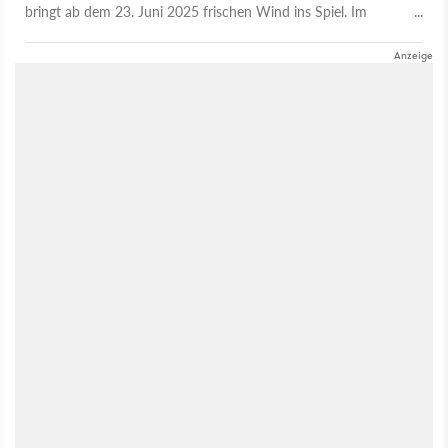
bringt ab dem 23. Juni 2025 frischen Wind ins Spiel. Im
siebenminütigen Gameplay-Video zeigt sie sich als schwer
gepanzerter Frontkämpfer mit Schild, Schock-Schlagstock und
seinem Cyber-Hundebegleiter, der Gegner gezielt angreift.