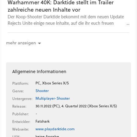
Warhammer 40K: Darktide stellt im Trailer
zahlreiche neuen Inhalte vor
Der Koop-Shooter Darktide bekommt mit dem neuen Update
Rejects Unite einige neue Inhalte, auf die ihr euch freuen
dürft. Das Update wird im Trailer vorgestellt und zeigt neben
den neuen Missionen auch einen neuen Gegnertypen, wobei
es sich um die Chaosbrut handelt. Dieses riesige Monster
mehr anzeigen
macht euch das Leben nochmal eine ganze Ecke schwerer.
Zusätzlich wurden neue Cosmetics und ein neuer
Laden angekündigt.
Allgemeine Informationen
PC, Xbox Series X/S
Plattform:
Shooter
Genre:
Multiplayer-Shooter
Untergenre:
30.11.2022 (PC), 4. Quartal 2022 (Xbox Series X/S)
Release:
-
Publisher:
Fatshark
Entwickler:
www.playdarktide.com
Webseite:
keine Angabe
USK: