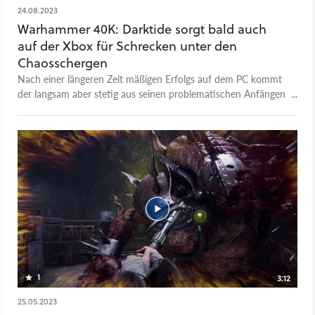
24.08.2023
Warhammer 40K: Darktide sorgt bald auch
auf der Xbox für Schrecken unter den
Chaosschergen
Nach einer längeren Zeit mäßigen Erfolgs auf dem PC kommt
der langsam aber stetig aus seinen problematischen Anfängen
herauswachsende Koop-Shooter nun auch auf die Xbox-
Series Konsolen. Mit im Gepäck ist ein großes Update, das den
Rollenspiel-Anteil des Titels massiv ausbaut.
1
3:12
25.05.2023