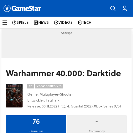
SPIELE
NEWS
VIDEOS
TECH
Warhammer 40.000: Darktide
PC
XBOX SERIES X/S
Genre: Multiplayer-Shooter
Entwickler: Fatshark
Release: 30.11.2022 (PC), 4. Quartal 2022 (Xbox Series X/S)
76
-
GameStar
Community