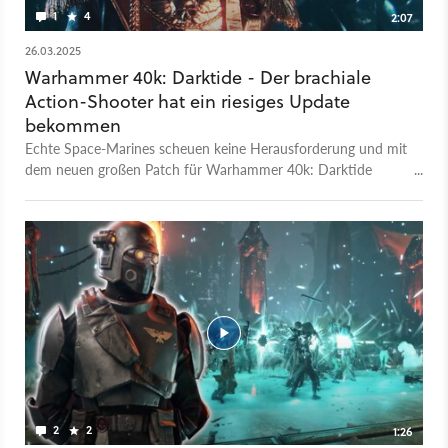
1
4
2:07
26.03.2025
Warhammer 40k: Darktide - Der brachiale
Action-Shooter hat ein riesiges Update
bekommen
Echte Space-Marines scheuen keine Herausforderung und mit
dem neuen großen Patch für Warhammer 40k: Darktide
bekommt ihr haufenweise davon. Das Nightmares & Visions
Update wurde am 25. März aufgespielt und bringt neben jeder
Menge Überarbeitungen an der Spielbalance und Bug-Fixes
natürlich eine Raumschiffladung neuer Inhalte – komplett
gratis. Am wichtigsten sind hier die sogenannten Mortis Trials,
in denen ihr gegen Wellen an Feinden antreten müsst. Um das
zu überleben, könnt ihr eure Streiter vorher aber noch
ordentlich aufpumpen und damit noch übermenschlichere
Leistungen vollbringen als ohnehin schon. Zusätzlich gibt es
eine neue Missions-Rotation, neue Mutatoren und ein neues
Ingame-Event. Die vollständigen Patch Notes gibt es auf der
offiziellen Webseite.
2
2
1:26