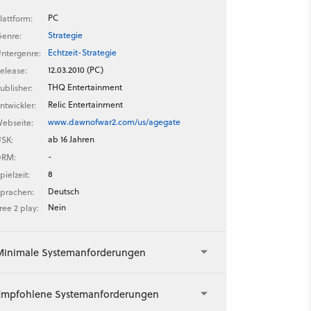
PC
lattform:
Strategie
enre:
Echtzeit-Strategie
ntergenre:
12.03.2010 (PC)
elease:
THQ Entertainment
ublisher:
Relic Entertainment
ntwickler:
www.dawnofwar2.com/us/agegate
ebseite:
ab 16 Jahren
SK:
-
DRM:
8
pielzeit:
Deutsch
prachen:
Nein
ree 2 play:
Minimale Systemanforderungen
Empfohlene Systemanforderungen