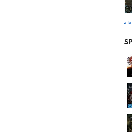
alle
SP