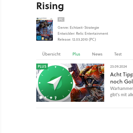
Rising
PC
Genre: Echtzeit-Strategie
Entwickler: Relic Entertainment
Release: 12.03.2010 (PC)
Übersicht
Plus
News
Test
PLUS
23.09.2024
Acht Tipp
noch Gol
Warhammer 4
gibt's mit a
4
9
die ihr nicht