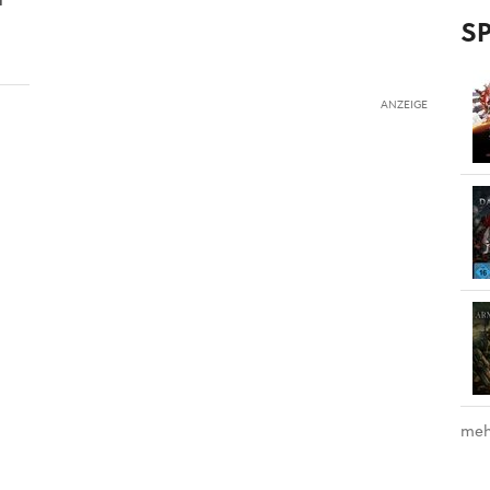
SP
ANZEIGE
meh