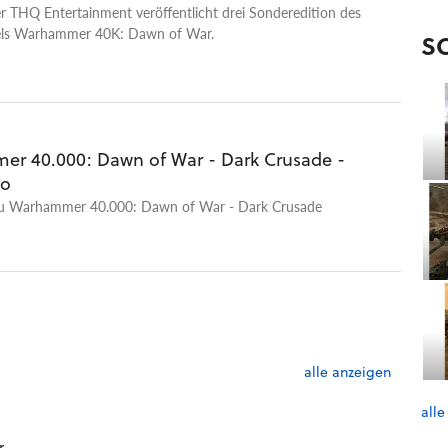
r THQ Entertainment veröffentlicht drei Sonderedition des
Nischengenre, sondern brachte zu allen Zeiten Blockbuster
iels Warhammer 40K: Dawn of War.
sind Ihre liebsten RTS-Spiele? Haben wir ein Spiel ausgelassen,
S
inung nach eindeutig unter den Top 10 sein sollte? Einen
der nie die verdiente Anerkennung bekam? Teilen Sie es uns in
taren mit!
r 40.000: Dawn of War - Dark Crusade -
eo
zu Warhammer 40.000: Dawn of War - Dark Crusade
alle anzeigen
alle
r