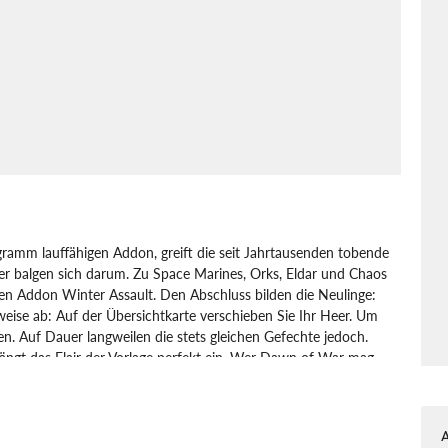
amm lauffähigen Addon, greift die seit Jahrtausenden tobende
ker balgen sich darum. Zu Space Marines, Orks, Eldar und Chaos
ten Addon Winter Assault. Den Abschluss bilden die Neulinge:
eise ab: Auf der Übersichtkarte verschieben Sie Ihr Heer. Um
en. Auf Dauer langweilen die stets gleichen Gefechte jedoch.
ngt das Flair der Vorlage perfekt ein. Wer Dawn of War mag,
ertainment
Relic Entertainment