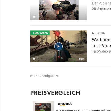
Der Publishe
verstaubtes 
Strategiesp
hervor. Was 
das Ihrer Me
18
Geheimtipp, 
den Kommen
PLUS-Archiv
17.10.2006
Warhamme
Test-Vid
Test-Video 
1
4:06
mehr anzeigen
PREISVERGLEICH
Warhammer 40.000: Dawn of Wa