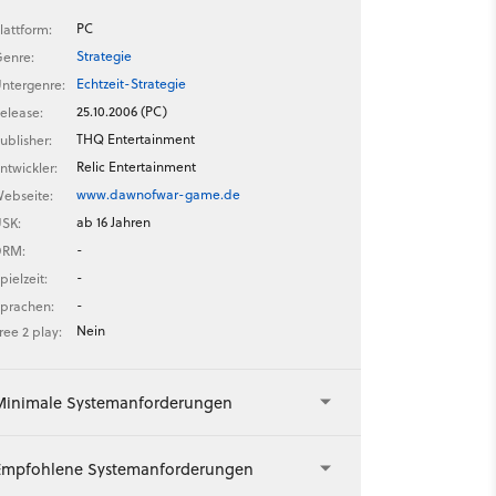
PC
lattform:
Strategie
enre:
Echtzeit-Strategie
ntergenre:
25.10.2006 (PC)
elease:
THQ Entertainment
ublisher:
Relic Entertainment
ntwickler:
www.dawnofwar-game.de
ebseite:
ab 16 Jahren
SK:
-
DRM:
-
pielzeit:
-
prachen:
Nein
ree 2 play:
Minimale Systemanforderungen
Empfohlene Systemanforderungen