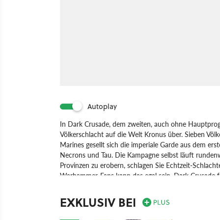
Autoplay
In Dark Crusade, dem zweiten, auch ohne Hauptprogr
Völkerschlacht auf die Welt Kronus über. Sieben Völ
Marines gesellt sich die imperiale Garde aus dem ers
Necrons und Tau. Die Kampagne selbst läuft rundenw
Provinzen zu erobern, schlagen Sie Echtzeit-Schlacht
Warhammer-Fans kann das egal sein, Dark Crusade fä
kann zugreifen.
EXKLUSIV BEI
Spiel
PC
Echtzeit-Strategie
Strategie
THQ Ent
Warhammer 40.000: Dawn of War - Dark Crusade