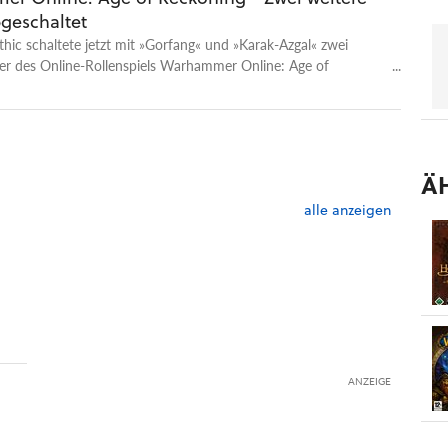
bgeschaltet
ic schaltete jetzt mit »Gorfang« und »Karak-Azgal« zwei
ver des Online-Rollenspiels Warhammer Online: Age of
b.
Ä
alle anzeigen
ANZEIGE