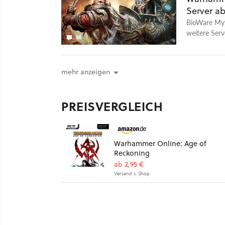
Server a
BioWare Myth
weitere Ser
36
Reckoning a
mehr anzeigen
PREISVERGLEICH
Warhammer Online: Age of
Reckoning
ab 2,95 €
Versand s. Shop