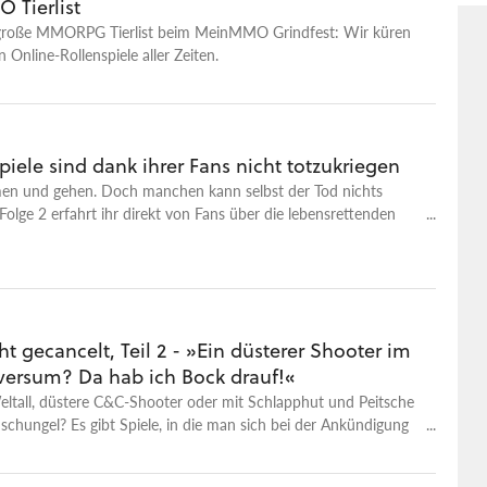
Tierlist
dcasts und ein gemeinsames Angebot von GameStar,
 MeinMMO. Wir wollen euch mit jedem Gespräch, mit jedem
e große MMORPG Tierlist beim MeinMMO Grindfest: Wir küren
alten und zugleich etwas Neues bieten: Neue Perspektiven,
 Online-Rollenspiele aller Zeiten.
ke, neues Wissen über Spiele und die Menschen, die sie
nd spielen, sowie neue Seiten unserer Teammitglieder. Falls ihr
he habt, dann schreibt sie gerne in die Kommentare.
piele sind dank ihrer Fans nicht totzukriegen
en und gehen. Doch manchen kann selbst der Tod nichts
Folge 2 erfahrt ihr direkt von Fans über die lebensrettenden
.
t gecancelt, Teil 2 - »Ein düsterer Shooter im
ersum? Da hab ich Bock drauf!«
ltall, düstere C&C-Shooter oder mit Schlapphut und Peitsche
chungel? Es gibt Spiele, in die man sich bei der Ankündigung
iebt. Den Release kann man gar nicht mehr abwarten und dann
 kommt die Hiobsbotschaft: die Entwicklung wurde