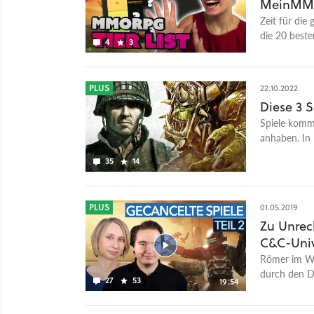
MeinMMO 
GameStar Po
GamePro und
Zeit für di
Video unterh
die 20 besten
4
3
neue Einblic
entwickeln u
Themenwünsc
PLUS
22.10.2022
Diese 3 S
Spiele komm
anhaben. In 
Maßnahmen
35
14
PLUS
01.05.2019
Zu Unrech
C&C-Univ
Römer im We
durch den Ds
27
53
19:54
direkt verl
eines Tages