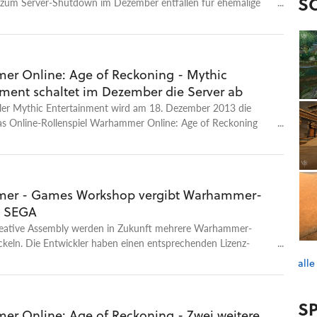
S
s zum Server-Shutdown im Dezember entfallen für ehemalige
pieler jegliche Zusatzkosten.
r Online: Age of Reckoning - Mythic
nment schaltet im Dezember die Server ab
ler Mythic Entertainment wird am 18. Dezember 2013 die
das Online-Rollenspiel Warhammer Online: Age of Reckoning
schalten.
er - Games Workshop vergibt Warhammer-
n SEGA
eative Assembly werden in Zukunft mehrere Warhammer-
ckeln. Die Entwickler haben einen entsprechenden Lizenz-
 dem Rechteinhaber Games Workshop abgeschlossen.
alle
SP
r Online: Age of Reckoning - Zwei weitere