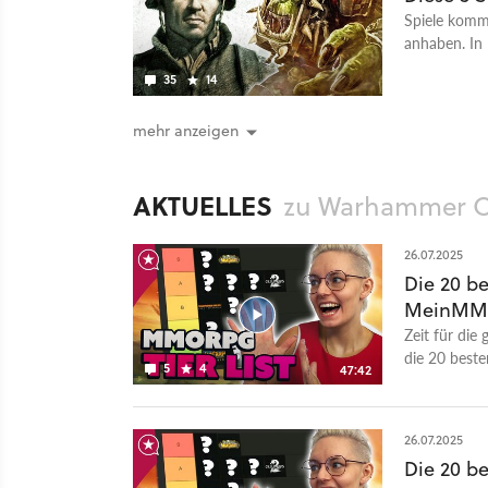
Spiele komm
anhaben. In 
Maßnahmen
35
14
mehr anzeigen
AKTUELLES
zu Warhammer On
26.07.2025
Die 20 b
MeinMMO 
Zeit für di
die 20 beste
5
4
47:42
unseres Game
Folgen des 
GameStar Po
26.07.2025
Mehr Videota
Die 20 b
ist GameStar