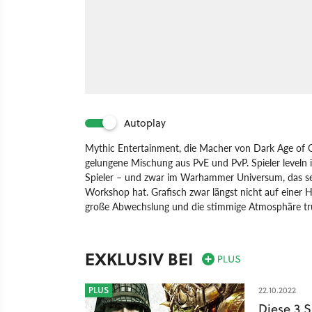
Autoplay
Mythic Entertainment, die Macher von Dark Age of Ca
gelungene Mischung aus PvE und PvP. Spieler leveln
Spieler – und zwar im Warhammer Universum, das se
Workshop hat. Grafisch zwar längst nicht auf einer 
große Abwechslung und die stimmige Atmosphäre t
Spiel
PC
Online-Rollenspiel
Rollenspiel
GOA
EXKLUSIV BEI
PLUS
22.10.2022
Diese 3 S