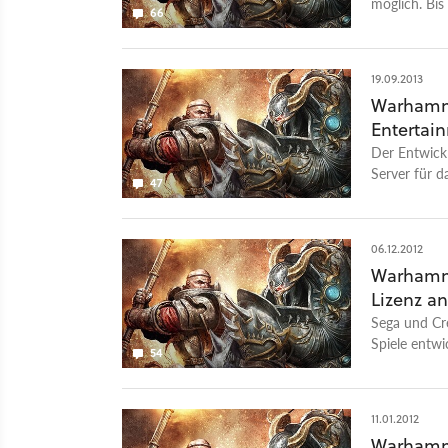
möglich. Bi
66
und aktive S
19.09.2013
Warhamme
Entertai
Der Entwick
Server für 
47
endgültig ab
06.12.2012
Warhamm
Lizenz a
Sega und Cr
Spiele entwi
54
Vertrag mit
11.01.2012
Warhamme