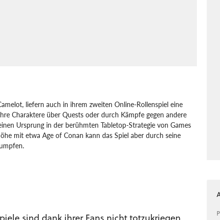
melot, liefern auch in ihrem zweiten Online-Rollenspiel eine
 ihre Charaktere über Quests oder durch Kämpfe gegen andere
inen Ursprung in der berühmten Tabletop-Strategie von Games
Höhe mit etwa Age of Conan kann das Spiel aber durch seine
rumpfen.
Mythic Entertainment
Warhammer Online: Age of Reckoning
P
piele sind dank ihrer Fans nicht totzukriegen