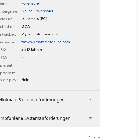
Rollenspiel
enre:
Online-Rollenspiel
ntergenre:
18.09.2008 (PC)
elease:
GOA
ublisher:
Mythic Entertainment
ntwickler:
www.warhammeronline.com
ebseite:
ab 12 Jahren
SK:
-
DRM:
-
pielzeit:
-
prachen:
Nein
ree 2 play:
Minimale Systemanforderungen
Empfohlene Systemanforderungen