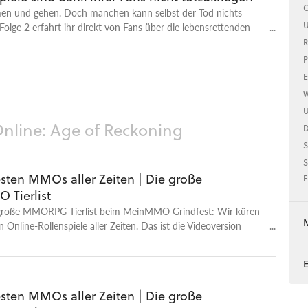
G
en und gehen. Doch manchen kann selbst der Tod nichts
U
Folge 2 erfahrt ihr direkt von Fans über die lebensrettenden
.
R
P
E
W
U
line: Age of Reckoning
S
S
esten MMOs aller Zeiten | Die große
F
Tierlist
e große MMORPG Tierlist beim MeinMMO Grindfest: Wir küren
n Online-Rollenspiele aller Zeiten. Das ist die Videoversion
Star Podcasts. - Zum Artikel samt Podcast-Version - Alle
GameStar Podcasts - GameStar Podcast bei Apple Podcasts -
dcast bei Spotify - GameStar Podcast bei Podcast Addict
lks findet ihr auf bei GameStar Talk - auch auf Youtube. Was
esten MMOs aller Zeiten | Die große
 Talk? GameStar Talk ist sozusagen die Videofassung des