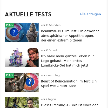
AKTUELLE TESTS
alle anzeigen
PLUS
vor 18 Stunden
Reanimal-DLC im Test: Ein gewohnt
atmosphärischer Appetithappen,
der einen extrem bitteren
Nachgeschmack hinterlässt
vor 21 Stunden
Ich habe mein ganzes Leben nur
Lego gebaut. Mein erstes
Lumibricks-Set hat mich jetzt
nachhaltig beeindruckt: Game
Stack im Test
PLUS
vor einem Tag
Beast of Reincarnation im Test: Ein
Spiel wie Gratin-Käse
vor 2 Tagen
Dieses Trecking-E-Bike ist eines der