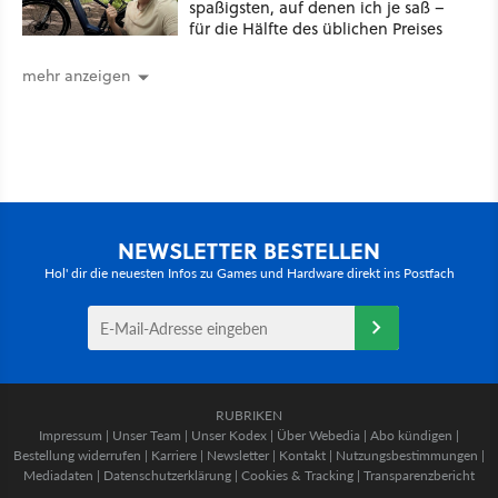
spaßigsten, auf denen ich je saß –
für die Hälfte des üblichen Preises
mehr anzeigen
NEWSLETTER BESTELLEN
Hol' dir die neuesten Infos zu Games und Hardware direkt ins Postfach
RUBRIKEN
Impressum
|
Unser Team
|
Unser Kodex
|
Über Webedia
|
Abo kündigen
|
Bestellung widerrufen
|
Karriere
|
Newsletter
|
Kontakt
|
Nutzungsbestimmungen
|
Mediadaten
|
Datenschutzerklärung
|
Cookies & Tracking
|
Transparenzbericht