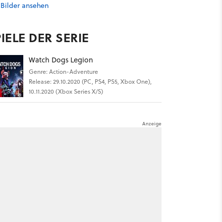
 Bilder ansehen
IELE DER SERIE
Watch Dogs Legion
Genre: Action-Adventure
Release: 29.10.2020 (PC, PS4, PS5, Xbox One),
10.11.2020 (Xbox Series X/S)