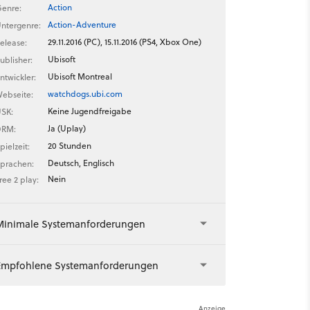
Action
enre:
Action-Adventure
ntergenre:
29.11.2016 (PC), 15.11.2016 (PS4, Xbox One)
elease:
Ubisoft
ublisher:
Ubisoft Montreal
ntwickler:
watchdogs.ubi.com
ebseite:
Keine Jugendfreigabe
SK:
Ja (Uplay)
DRM:
20 Stunden
pielzeit:
Deutsch, Englisch
prachen:
Nein
ree 2 play:
Minimale Systemanforderungen
Empfohlene Systemanforderungen