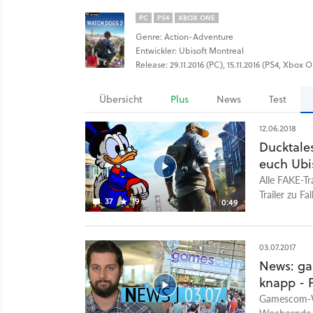
PC
PS4
XBOX ONE
Genre: Action-Adventure
Entwickler: Ubisoft Montreal
Release: 29.11.2016 (PC), 15.11.2016 (PS4, Xbox 
Übersicht
Plus
News
Test
12.06.2018
Ducktale
euch Ubis
Alle FAKE-Tr
Trailer zu F
37
19
0:49
bei der Ubis
Trailer der 
könnt ihr e
03.07.2017
E3 2018 sehe
News: ga
GamePro
knapp - F
Gamescom-W
Wocheende a