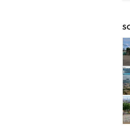
tzung. Darin besucht der Spieler erneut alle bisherigen Areale
ine Taten verändert wurden. Insgesamt gibt’s dann also 10
eta von diesem Update 3.0 wird zwischen Ende April und
tarten, die fertige Version kommt dann im Juni bzw. Juli,
S
Path of Exile inklusive Fall of Oriath auch für die Xbox One
für die die Entwickler die Steuerung und alle Fähigkeiten
’s Gamepad überarbeitet haben.