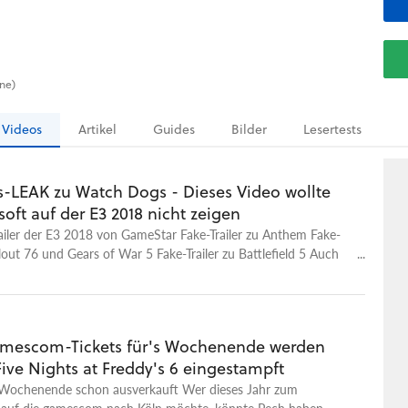
One)
Videos
Artikel
Guides
Bilder
Lesertests
s-LEAK zu Watch Dogs - Dieses Video wollte
oft auf der E3 2018 nicht zeigen
ailer der E3 2018 von GameStar Fake-Trailer zu Anthem Fake-
allout 76 und Gears of War 5 Fake-Trailer zu Battlefield 5 Auch
oft-Pressekonferenz zur E3 2018 haben Michi und Fritz einen
Messe schon in ihrer Pre-Show im Live-Stream gezeigt. Hier
uch das Video zu Watch Dogs nochmal ansehen. Ihr wollt mehr
n? Alle Shows, alle Trailer, alle Infos auf GameStar und
mescom-Tickets für's Wochenende werden
ive Nights at Freddy's 6 eingestampft
ochenende schon ausverkauft Wer dieses Jahr zum
uf die gamescom nach Köln möchte, könnte Pech haben.