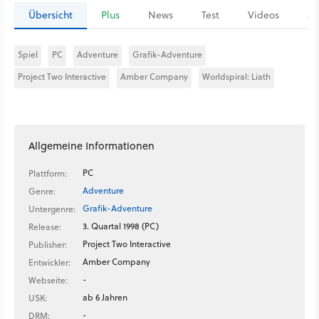
Übersicht
Plus
News
Test
Videos
Ar
Spiel
PC
Adventure
Grafik-Adventure
Project Two Interactive
Amber Company
Worldspiral: Liath
Allgemeine Informationen
PC
Plattform:
Adventure
Genre:
Grafik-Adventure
Untergenre:
3. Quartal 1998 (PC)
Release:
Project Two Interactive
Publisher:
Amber Company
Entwickler:
-
Webseite:
ab 6 Jahren
USK:
-
DRM: