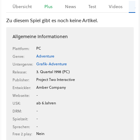
Übersicht
Plus
News
Test
Videos
Ar
Zu diesem Spiel gibt es noch keine Artikel.
Allgemeine Informationen
PC
Plattform:
Adventure
Genre:
Grafik-Adventure
Untergenre:
3. Quartal 1998 (PC)
Release:
Project Two Interactive
Publisher:
Amber Company
Entwickler:
-
Webseite:
ab 6 Jahren
USK:
-
DRM:
-
Spielzeit:
-
Sprachen:
Nein
Free 2 play: