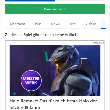
Preisvergleich
Übersicht
Plus
News
Test
Videos
Ar
Zu diesem Spiel gibt es noch keine Artikel.