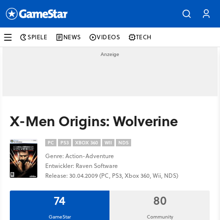
SPIELE
NEWS
VIDEOS
TECH
X-Men Origins: Wolverine
PC
PS3
XBOX 360
WII
NDS
Genre: Action-Adventure
Entwickler: Raven Software
Release: 30.04.2009 (PC, PS3, Xbox 360, Wii, NDS)
74
80
GameStar
Community