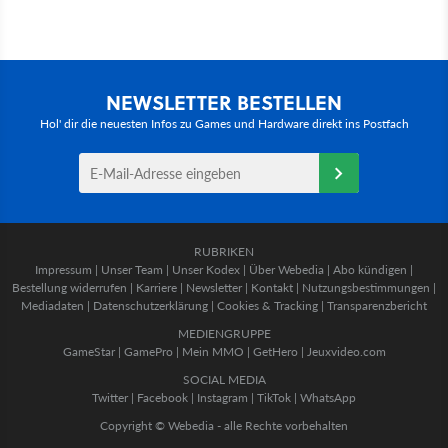
NEWSLETTER BESTELLEN
Hol' dir die neuesten Infos zu Games und Hardware direkt ins Postfach
RUBRIKEN
Impressum
|
Unser Team
|
Unser Kodex
|
Über Webedia
|
Abo kündigen
|
Bestellung widerrufen
|
Karriere
|
Newsletter
|
Kontakt
|
Nutzungsbestimmungen
|
Mediadaten
|
Datenschutzerklärung
|
Cookies & Tracking
|
Transparenzbericht
MEDIENGRUPPE
GameStar
|
GamePro
|
Mein MMO
|
GetHero
|
Jeuxvideo.com
SOCIAL MEDIA
Twitter
|
Facebook
|
Instagram
|
TikTok
|
WhatsApp
Copyright © Webedia - alle Rechte vorbehalten