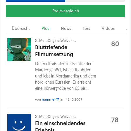
Preisvergleich
Übersicht
Plus
News
Test
Videos
Ar
X-Men Origins: Wolverine
80
Bluttriefende
Filmumsetzung
Der Vielfraß, der zur Familie der
Marder gehört, ist ein Raubtier
und lebt in Nordamerika und dem
nördlichen Eurasien. Er erreicht
eine Körpergröße von 65 bis...
von
nummer47
, am 18.10.2009
X-Men Origins: Wolverine
78
Ein einschneidendes
Erlebnis