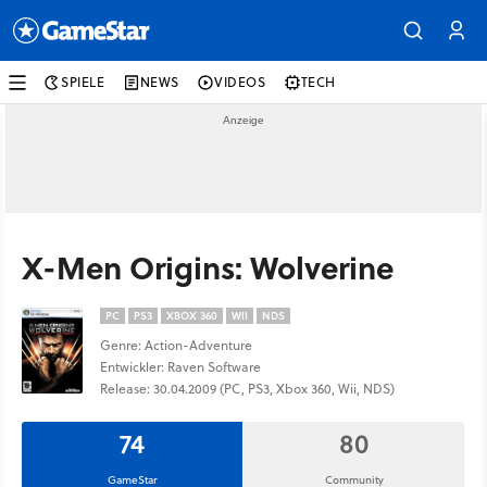
SPIELE
NEWS
VIDEOS
TECH
X-Men Origins: Wolverine
PC
PS3
XBOX 360
WII
NDS
Genre: Action-Adventure
Entwickler: Raven Software
Release: 30.04.2009 (PC, PS3, Xbox 360, Wii, NDS)
74
80
GameStar
Community