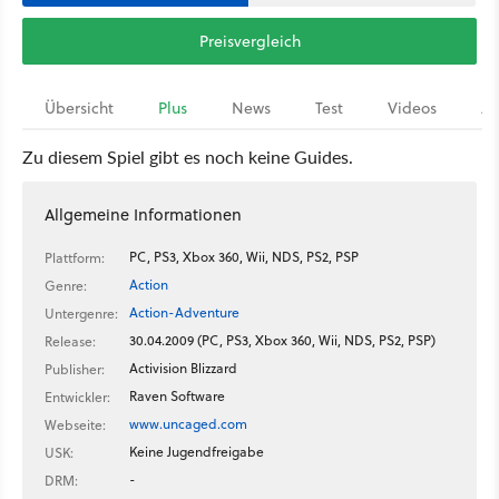
Preisvergleich
Übersicht
Plus
News
Test
Videos
Ar
Zu diesem Spiel gibt es noch keine Guides.
Allgemeine Informationen
PC, PS3, Xbox 360, Wii, NDS, PS2, PSP
Plattform:
Action
Genre:
Action-Adventure
Untergenre:
30.04.2009 (PC, PS3, Xbox 360, Wii, NDS, PS2, PSP)
Release:
Activision Blizzard
Publisher:
Raven Software
Entwickler:
www.uncaged.com
Webseite:
Keine Jugendfreigabe
USK:
-
DRM: