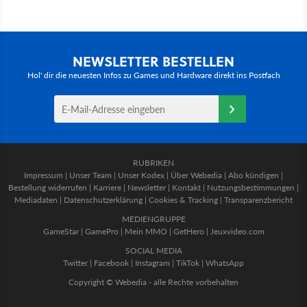
NEWSLETTER BESTELLEN
Hol' dir die neuesten Infos zu Games und Hardware direkt ins Postfach
RUBRIKEN
Impressum
|
Unser Team
|
Unser Kodex
|
Über Webedia
|
Abo kündigen
|
Bestellung widerrufen
|
Karriere
|
Newsletter
|
Kontakt
|
Nutzungsbestimmungen
|
Mediadaten
|
Datenschutzerklärung
|
Cookies & Tracking
|
Transparenzbericht
MEDIENGRUPPE
GameStar
|
GamePro
|
Mein MMO
|
GetHero
|
Jeuxvideo.com
SOCIAL MEDIA
Twitter
|
Facebook
|
Instagram
|
TikTok
|
WhatsApp
Copyright © Webedia - alle Rechte vorbehalten