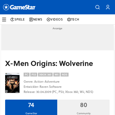
SPIELE
NEWS
VIDEOS
TECH
X-Men Origins: Wolverine
PC
PS3
XBOX 360
WII
NDS
Genre: Action-Adventure
Entwickler: Raven Software
Release: 30.04.2009 (PC, PS3, Xbox 360, Wii, NDS)
74
80
GameStar
Community