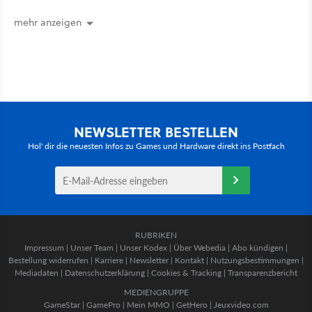
mehr anzeigen
NEWSLETTER BESTELLEN
Hol' dir die neuesten Infos zu Games und Hardware direkt ins Postfach
RUBRIKEN
Impressum
|
Unser Team
|
Unser Kodex
|
Über Webedia
|
Abo kündigen
|
Bestellung widerrufen
|
Karriere
|
Newsletter
|
Kontakt
|
Nutzungsbestimmungen
|
Mediadaten
|
Datenschutzerklärung
|
Cookies & Tracking
|
Transparenzbericht
MEDIENGRUPPE
GameStar
|
GamePro
|
Mein MMO
|
GetHero
|
Jeuxvideo.com