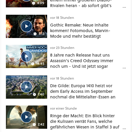
4:09
Rivalen heran - ab sofort gibt's
sogar eine richtige Beschwörer-
Klasse
vor 18 Stunden
Gothic Remake: Neue Inhalte
kommen! Fotomodus, Marvin-
3:13
Mode und mehr bestätigt
vor 23 Stunden
8 Jahre nach Release haut uns
Assassin's Creed Odyssey immer
14:45
noch um - Und ist jetzt sogar
besser!
vor 18 Stunden
Die Gilde: Europa 1410 heizt vor
dem Early Access im September
1:40
nochmal die Mittelalter-Essen an
vor einer Stunde
Ringe der Macht: Ein Blick hinter
die Kulissen verrät Fans, welche
2:42
gefährlichen Wesen in Staffel 3 auf