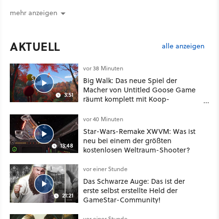
sie warten
mehr anzeigen
AKTUELL
alle anzeigen
vor 38 Minuten
Big Walk: Das neue Spiel der
Macher von Untitled Goose Game
3:51
räumt komplett mit Koop-
Konventionen auf
vor 40 Minuten
Star-Wars-Remake XWVM: Was ist
neu bei einem der größten
13:48
kostenlosen Weltraum-Shooter?
vor einer Stunde
Das Schwarze Auge: Das ist der
erste selbst erstellte Held der
21:21
GameStar-Community!
vor einer Stunde