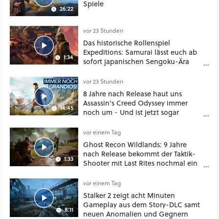
Spiele
26:22
vor 23 Stunden
Das historische Rollenspiel
Expeditions: Samurai lässt euch ab
1:34
sofort japanischen Sengoku-Ära
aufmischen - wahlweise mit Gewalt
oder Diplomatie
vor 23 Stunden
8 Jahre nach Release haut uns
Assassin's Creed Odyssey immer
14:45
noch um - Und ist jetzt sogar
besser!
vor einem Tag
Ghost Recon Wildlands: 9 Jahre
nach Release bekommt der Taktik-
1:33
Shooter mit Last Rites nochmal ein
dickes Update
vor einem Tag
Stalker 2 zeigt acht Minuten
Gameplay aus dem Story-DLC samt
8:11
neuen Anomalien und Gegnern