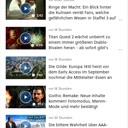
Ringe der Macht: Ein Blick hinter
die Kulissen verrät Fans, welche
2:42
gefährlichen Wesen in Staffel 3 auf
sie warten
vor 18 Stunden
Titan Quest 2 wächst unbeirrt zu
einem immer größeren Diablo-
4:09
Rivalen heran - ab sofort gibt's
sogar eine richtige Beschwörer-
Klasse
vor 18 Stunden
Die Gilde: Europa 1410 heizt vor
dem Early Access im September
1:40
nochmal die Mittelalter-Essen an
vor 18 Stunden
Gothic Remake: Neue Inhalte
kommen! Fotomodus, Marvin-
3:13
Mode und mehr bestätigt
vor 20 Stunden
Die bittere Wahrheit über AAA-