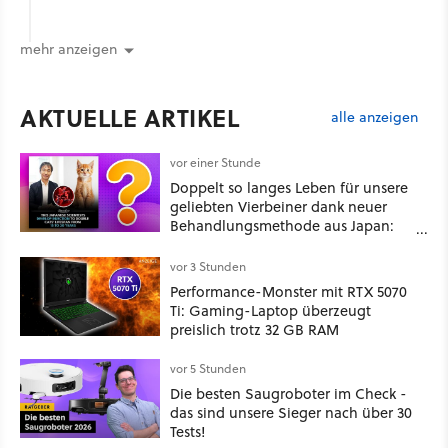
mehr anzeigen
AKTUELLE ARTIKEL
alle anzeigen
vor einer Stunde
Doppelt so langes Leben für unsere
geliebten Vierbeiner dank neuer
Behandlungsmethode aus Japan:
Der Blick auf über 1.200
Kommentare zeigt, dass es nicht so
vor 3 Stunden
einfach ist
Performance-Monster mit RTX 5070
Ti: Gaming-Laptop überzeugt
preislich trotz 32 GB RAM
vor 5 Stunden
Die besten Saugroboter im Check -
das sind unsere Sieger nach über 30
Tests!