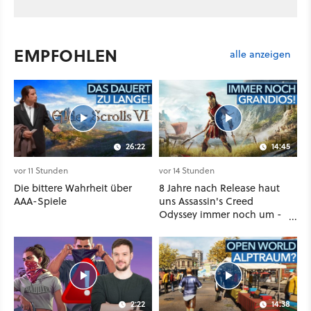
EMPFOHLEN
alle anzeigen
26:22
14:45
vor 11 Stunden
vor 14 Stunden
Die bittere Wahrheit über
8 Jahre nach Release haut
AAA-Spiele
uns Assassin's Creed
Odyssey immer noch um -
Und ist jetzt sogar besser!
2:22
14:38