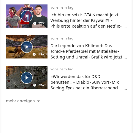
Plus
vor einem Tag
Ich bin entsetzt: GTA 6 macht jetzt
Werbung hinter der Paywall?! -
2:22
Phils erste Reaktion auf den Netflix-
Deal
vor einem Tag
Die Legende von Khiimori: Das
schicke Pferdespiel mit Mittelalter-
0:42
Setting und Unreal-Grafik wird jetzt
noch größer und gefährlicher
vor einem Tag
»Wir werden das für D&D
benutzen« - Diablo-Survivors-Mix
2:52
Seeing Eyes hat ein überraschend
nützliches Map-Tool
mehr anzeigen