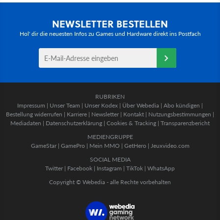
NEWSLETTER BESTELLEN
Hol' dir die neuesten Infos zu Games und Hardware direkt ins Postfach
RUBRIKEN
Impressum
|
Unser Team
|
Unser Kodex
|
Über Webedia
|
Abo kündigen
|
Bestellung widerrufen
|
Karriere
|
Newsletter
|
Kontakt
|
Nutzungsbestimmungen
|
Mediadaten
|
Datenschutzerklärung
|
Cookies & Tracking
|
Transparenzbericht
MEDIENGRUPPE
GameStar
|
GamePro
|
Mein MMO
|
GetHero
|
Jeuxvideo.com
SOCIAL MEDIA
Twitter
|
Facebook
|
Instagram
|
TikTok
|
WhatsApp
Copyright © Webedia - alle Rechte vorbehalten