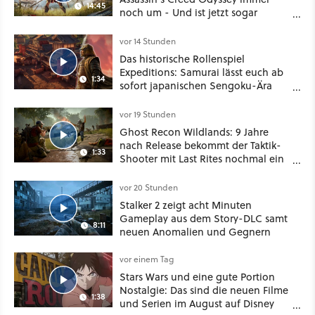
14:45
noch um - Und ist jetzt sogar
besser!
vor 14 Stunden
Das historische Rollenspiel
Expeditions: Samurai lässt euch ab
1:34
sofort japanischen Sengoku-Ära
aufmischen - wahlweise mit Gewalt
oder Diplomatie
vor 19 Stunden
Ghost Recon Wildlands: 9 Jahre
nach Release bekommt der Taktik-
1:33
Shooter mit Last Rites nochmal ein
dickes Update
vor 20 Stunden
Stalker 2 zeigt acht Minuten
Gameplay aus dem Story-DLC samt
8:11
neuen Anomalien und Gegnern
vor einem Tag
Stars Wars und eine gute Portion
Nostalgie: Das sind die neuen Filme
1:38
und Serien im August auf Disney