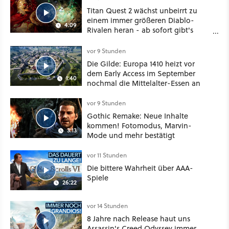
Titan Quest 2 wächst unbeirrt zu
einem immer größeren Diablo-
4:09
Rivalen heran - ab sofort gibt's
sogar eine richtige Beschwörer-
Klasse
vor 9 Stunden
Die Gilde: Europa 1410 heizt vor
dem Early Access im September
1:40
nochmal die Mittelalter-Essen an
vor 9 Stunden
Gothic Remake: Neue Inhalte
kommen! Fotomodus, Marvin-
3:13
Mode und mehr bestätigt
vor 11 Stunden
Die bittere Wahrheit über AAA-
Spiele
26:22
vor 14 Stunden
8 Jahre nach Release haut uns
Assassin's Creed Odyssey immer