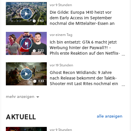
vor 9 Stunden
Die Gilde: Europa 1410 heizt vor
dem Early Access im September
1:40
nochmal die Mittelalter-Essen an
vor einem Tag
Ich bin entsetzt: GTA 6 macht jetzt
Werbung hinter der Paywall?! -
2:22
Phils erste Reaktion auf den Netflix-
Deal
vor 19 Stunden
Ghost Recon Wildlands: 9 Jahre
nach Release bekommt der Taktik-
1:33
Shooter mit Last Rites nochmal ein
dickes Update
mehr anzeigen
AKTUELL
alle anzeigen
vor 9 Stunden