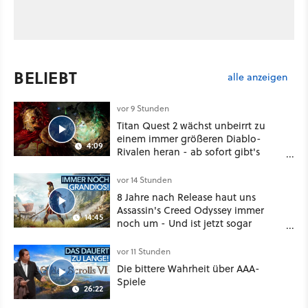
BELIEBT
alle anzeigen
vor 9 Stunden
Titan Quest 2 wächst unbeirrt zu
einem immer größeren Diablo-
4:09
Rivalen heran - ab sofort gibt's
sogar eine richtige Beschwörer-
Klasse
vor 14 Stunden
8 Jahre nach Release haut uns
Assassin's Creed Odyssey immer
14:45
noch um - Und ist jetzt sogar
besser!
vor 11 Stunden
Die bittere Wahrheit über AAA-
Spiele
26:22