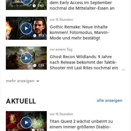
dem Early Access im September
1:40
nochmal die Mittelalter-Essen an
vor 15 Stunden
Gothic Remake: Neue Inhalte
kommen! Fotomodus, Marvin-
3:13
Mode und mehr bestätigt
vor einem Tag
Ghost Recon Wildlands: 9 Jahre
nach Release bekommt der Taktik-
1:33
Shooter mit Last Rites nochmal ein
dickes Update
mehr anzeigen
AKTUELL
alle anzeigen
vor 15 Stunden
Titan Quest 2 wächst unbeirrt zu
einem immer größeren Diablo-
4:09