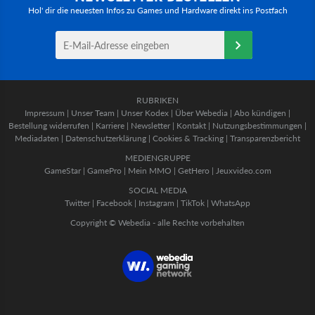
Hol' dir die neuesten Infos zu Games und Hardware direkt ins Postfach
RUBRIKEN
Impressum
|
Unser Team
|
Unser Kodex
|
Über Webedia
|
Abo kündigen
|
Bestellung widerrufen
|
Karriere
|
Newsletter
|
Kontakt
|
Nutzungsbestimmungen
|
Mediadaten
|
Datenschutzerklärung
|
Cookies & Tracking
|
Transparenzbericht
MEDIENGRUPPE
GameStar
|
GamePro
|
Mein MMO
|
GetHero
|
Jeuxvideo.com
SOCIAL MEDIA
Twitter
|
Facebook
|
Instagram
|
TikTok
|
WhatsApp
Copyright © Webedia - alle Rechte vorbehalten