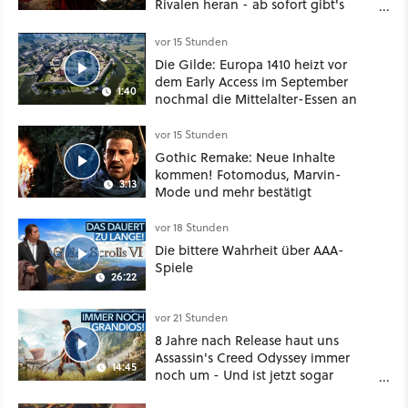
Rivalen heran - ab sofort gibt's
sogar eine richtige Beschwörer-
Klasse
vor 15 Stunden
Die Gilde: Europa 1410 heizt vor
dem Early Access im September
1:40
nochmal die Mittelalter-Essen an
vor 15 Stunden
Gothic Remake: Neue Inhalte
kommen! Fotomodus, Marvin-
3:13
Mode und mehr bestätigt
vor 18 Stunden
Die bittere Wahrheit über AAA-
Spiele
26:22
vor 21 Stunden
8 Jahre nach Release haut uns
Assassin's Creed Odyssey immer
14:45
noch um - Und ist jetzt sogar
besser!