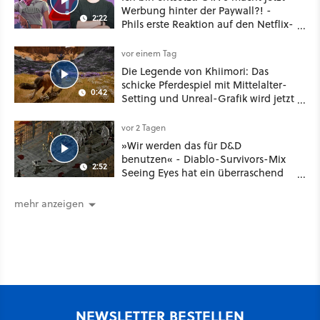
Werbung hinter der Paywall?! -
2:22
Phils erste Reaktion auf den Netflix-
Deal
vor einem Tag
Die Legende von Khiimori: Das
schicke Pferdespiel mit Mittelalter-
0:42
Setting und Unreal-Grafik wird jetzt
noch größer und gefährlicher
vor 2 Tagen
»Wir werden das für D&D
benutzen« - Diablo-Survivors-Mix
2:52
Seeing Eyes hat ein überraschend
nützliches Map-Tool
mehr anzeigen
NEWSLETTER BESTELLEN