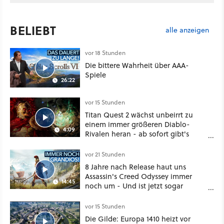
BELIEBT
alle anzeigen
vor 18 Stunden
Die bittere Wahrheit über AAA-
Spiele
26:22
vor 15 Stunden
Titan Quest 2 wächst unbeirrt zu
einem immer größeren Diablo-
4:09
Rivalen heran - ab sofort gibt's
sogar eine richtige Beschwörer-
Klasse
vor 21 Stunden
8 Jahre nach Release haut uns
Assassin's Creed Odyssey immer
14:45
noch um - Und ist jetzt sogar
besser!
vor 15 Stunden
Die Gilde: Europa 1410 heizt vor