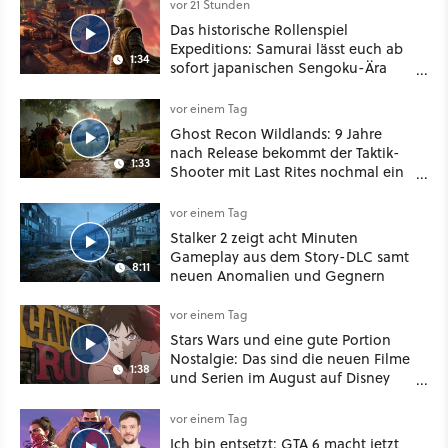
vor 21 Stunden
Das historische Rollenspiel
Expeditions: Samurai lässt euch ab
1:34
sofort japanischen Sengoku-Ära
aufmischen - wahlweise mit Gewalt
oder Diplomatie
vor einem Tag
Ghost Recon Wildlands: 9 Jahre
nach Release bekommt der Taktik-
1:33
Shooter mit Last Rites nochmal ein
dickes Update
vor einem Tag
Stalker 2 zeigt acht Minuten
Gameplay aus dem Story-DLC samt
8:11
neuen Anomalien und Gegnern
vor einem Tag
Stars Wars und eine gute Portion
Nostalgie: Das sind die neuen Filme
1:38
und Serien im August auf Disney
Plus
vor einem Tag
Ich bin entsetzt: GTA 6 macht jetzt