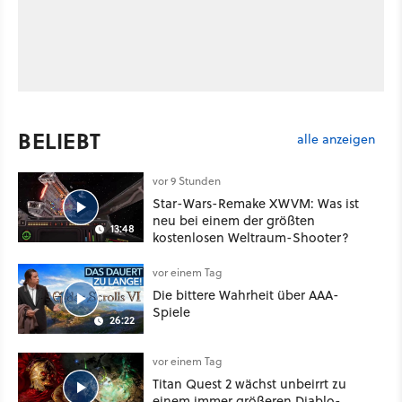
BELIEBT
alle anzeigen
vor 9 Stunden
Star-Wars-Remake XWVM: Was ist
neu bei einem der größten
13:48
kostenlosen Weltraum-Shooter?
vor einem Tag
Die bittere Wahrheit über AAA-
Spiele
26:22
vor einem Tag
Titan Quest 2 wächst unbeirrt zu
einem immer größeren Diablo-