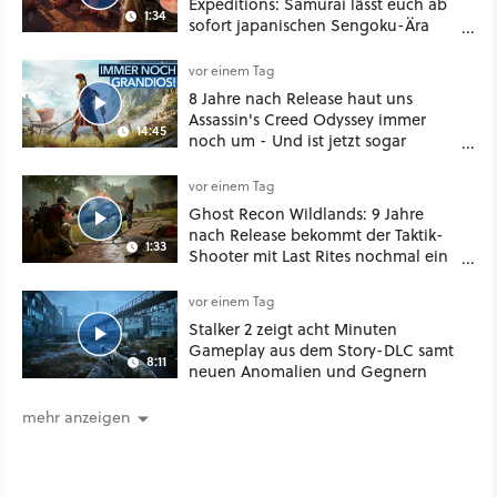
Expeditions: Samurai lässt euch ab
1:34
sofort japanischen Sengoku-Ära
aufmischen - wahlweise mit Gewalt
oder Diplomatie
vor einem Tag
8 Jahre nach Release haut uns
Assassin's Creed Odyssey immer
14:45
noch um - Und ist jetzt sogar
besser!
vor einem Tag
Ghost Recon Wildlands: 9 Jahre
nach Release bekommt der Taktik-
1:33
Shooter mit Last Rites nochmal ein
dickes Update
vor einem Tag
Stalker 2 zeigt acht Minuten
Gameplay aus dem Story-DLC samt
8:11
neuen Anomalien und Gegnern
mehr anzeigen