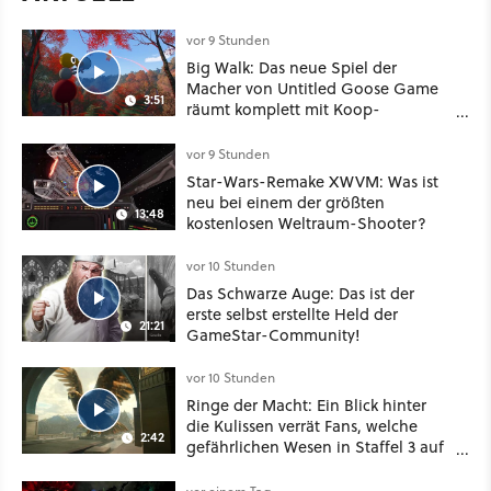
vor 9 Stunden
Big Walk: Das neue Spiel der
Macher von Untitled Goose Game
3:51
räumt komplett mit Koop-
Konventionen auf
vor 9 Stunden
Star-Wars-Remake XWVM: Was ist
neu bei einem der größten
13:48
kostenlosen Weltraum-Shooter?
vor 10 Stunden
Das Schwarze Auge: Das ist der
erste selbst erstellte Held der
21:21
GameStar-Community!
vor 10 Stunden
Ringe der Macht: Ein Blick hinter
die Kulissen verrät Fans, welche
2:42
gefährlichen Wesen in Staffel 3 auf
sie warten