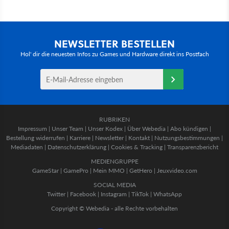
NEWSLETTER BESTELLEN
Hol' dir die neuesten Infos zu Games und Hardware direkt ins Postfach
RUBRIKEN
Impressum
|
Unser Team
|
Unser Kodex
|
Über Webedia
|
Abo kündigen
|
Bestellung widerrufen
|
Karriere
|
Newsletter
|
Kontakt
|
Nutzungsbestimmungen
|
Mediadaten
|
Datenschutzerklärung
|
Cookies & Tracking
|
Transparenzbericht
MEDIENGRUPPE
GameStar
|
GamePro
|
Mein MMO
|
GetHero
|
Jeuxvideo.com
SOCIAL MEDIA
Twitter
|
Facebook
|
Instagram
|
TikTok
|
WhatsApp
Copyright © Webedia - alle Rechte vorbehalten