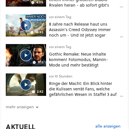
4:09
Rivalen heran - ab sofort gibt's
sogar eine richtige Beschwörer-
Klasse
vor einem Tag
8 Jahre nach Release haut uns
Assassin's Creed Odyssey immer
14:45
noch um - Und ist jetzt sogar
besser!
vor einem Tag
Gothic Remake: Neue Inhalte
kommen! Fotomodus, Marvin-
3:13
Mode und mehr bestätigt
vor 10 Stunden
Ringe der Macht: Ein Blick hinter
die Kulissen verrät Fans, welche
2:42
gefährlichen Wesen in Staffel 3 auf
sie warten
mehr anzeigen
AKTUELL
alle anzeigen