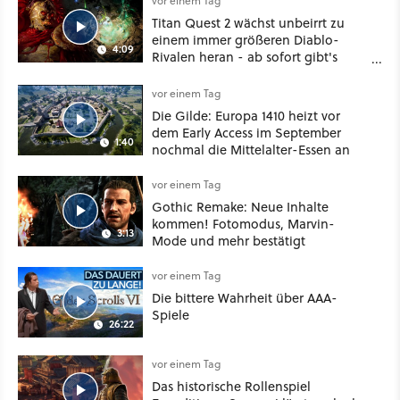
vor einem Tag
Titan Quest 2 wächst unbeirrt zu
einem immer größeren Diablo-
4:09
Rivalen heran - ab sofort gibt's
sogar eine richtige Beschwörer-
Klasse
vor einem Tag
Die Gilde: Europa 1410 heizt vor
dem Early Access im September
1:40
nochmal die Mittelalter-Essen an
vor einem Tag
Gothic Remake: Neue Inhalte
kommen! Fotomodus, Marvin-
3:13
Mode und mehr bestätigt
vor einem Tag
Die bittere Wahrheit über AAA-
Spiele
26:22
vor einem Tag
Das historische Rollenspiel