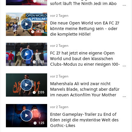
1:29
sofort läuft The Ninth Jedi im Abo
bei Disney Plus
vor 2 Tagen
Die neue Open World von EA FC 27
könnte meine Rettung sein - oder
14:38
die komplette Hölle!
vor 2 Tagen
FC 27 hat jetzt eine eigene Open
World und baut den klassischen
5:38
Clubs-Modus zu einer riesigen 100-
Spieler-Sandbox aus
vor 2 Tagen
Mahershala Ali wird zwar nicht
Marvels Blade, schwingt aber dafür
2:05
im neuen Actionfilm Your Mother
Your Mother Your Mother das
Schwert
vor 2 Tagen
Erster Gameplay-Trailer zu End of
Eden zeigt die mysteriöse Welt des
1:25
Gothic-Likes