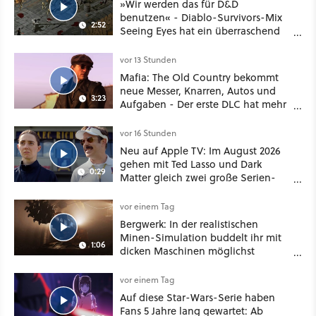
»Wir werden das für D&D
benutzen« - Diablo-Survivors-Mix
2:52
Seeing Eyes hat ein überraschend
nützliches Map-Tool
vor 13 Stunden
Mafia: The Old Country bekommt
neue Messer, Knarren, Autos und
3:23
Aufgaben - Der erste DLC hat mehr
dabei als nur Story
vor 16 Stunden
Neu auf Apple TV: Im August 2026
gehen mit Ted Lasso und Dark
0:29
Matter gleich zwei große Serien-
Highlights weiter
vor einem Tag
Bergwerk: In der realistischen
Minen-Simulation buddelt ihr mit
1:06
dicken Maschinen möglichst
vorsichtig Kohle aus
vor einem Tag
Auf diese Star-Wars-Serie haben
Fans 5 Jahre lang gewartet: Ab