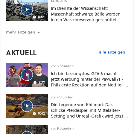
13.04.2025
Im Dienste der Wissenschaft:
Massenhaft schwarze Bälle werden
0:54
in ein Wasserreservoir geschüttet
mehr anzeigen
AKTUELL
alle anzeigen
vor 3 Stunden
Ich bin fassungslos: GTA 6 macht
jetzt Werbung hinter der Paywall?! -
2:22
Phils erste Reaktion auf den Netflix-
Deal
vor 7 Stunden
Die Legende von Khiimori: Das
schicke Pferdespiel mit Mittelalter-
0:42
Setting und Unreal-Grafik wird jetzt
noch größer und gefährlicher
vor 9 Stunden