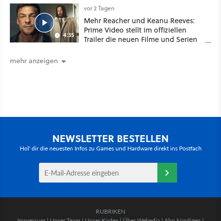
vor 2 Tagen
Mehr Reacher und Keanu Reeves:
Prime Video stellt im offiziellen
4:35
Trailer die neuen Filme und Serien
für August 2026 vor
mehr anzeigen
NEWSLETTER BESTELLEN
Hol' dir die neuesten Infos zu Games und Hardware direkt ins Postfach
RUBRIKEN
Impressum
|
Unser Team
|
Unser Kodex
|
Über Webedia
|
Abo kündigen
|