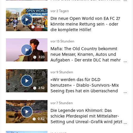
Deal
vor 2 Tagen
Die neue Open World von EA FC 27
könnte meine Rettung sein - oder
14:38
die komplette Hölle!
vor 13 Stunden
Mafia: The Old Country bekommt
neue Messer, Knarren, Autos und
3:23
Aufgaben - Der erste DLC hat mehr
dabei als nur Story
vor 9 Stunden
»Wir werden das für D&D
benutzen« - Diablo-Survivors-Mix
2:52
Seeing Eyes hat ein überraschend
nützliches Map-Tool
vor 7 Stunden
Die Legende von Khiimori: Das
schicke Pferdespiel mit Mittelalter-
0:42
Setting und Unreal-Grafik wird jetzt
noch größer und gefährlicher