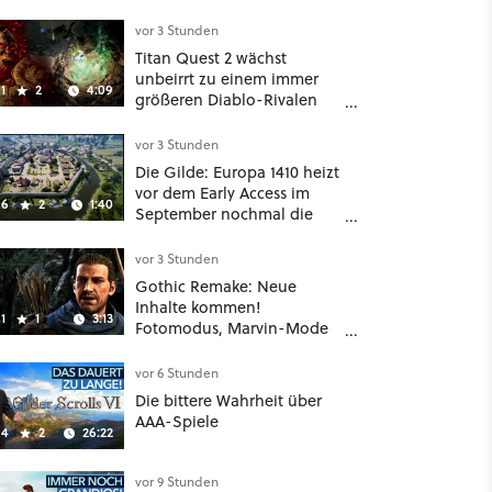
vor 3 Stunden
Titan Quest 2 wächst
unbeirrt zu einem immer
1
2
4:09
größeren Diablo-Rivalen
heran - ab sofort gibt's
sogar eine richtige
vor 3 Stunden
Beschwörer-Klasse
Die Gilde: Europa 1410 heizt
vor dem Early Access im
6
2
1:40
September nochmal die
Mittelalter-Essen an
vor 3 Stunden
Gothic Remake: Neue
Inhalte kommen!
1
1
3:13
Fotomodus, Marvin-Mode
und mehr bestätigt
vor 6 Stunden
Die bittere Wahrheit über
AAA-Spiele
4
2
26:22
vor 9 Stunden