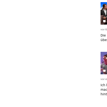
vor 
Die 
übe
vor 
Ich 
mac
hint
Phil
auf