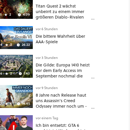
Titan Quest 2 wächst
unbeirrt zu einem immer
1
2
4:09
größeren Diablo-Rivalen
heran - ab sofort gibt's
sogar eine richtige
vor 6 Stunden
Beschwörer-Klasse
Die bittere Wahrheit über
AAA-Spiele
4
2
26:22
vor 3 Stunden
Die Gilde: Europa 1410 heizt
vor dem Early Access im
6
2
1:40
September nochmal die
Mittelalter-Essen an
vor 9 Stunden
8 Jahre nach Release haut
uns Assassin's Creed
7
4
14:45
Odyssey immer noch um -
Und ist jetzt sogar besser!
vor einem Tag
Ich bin entsetzt: GTA 6