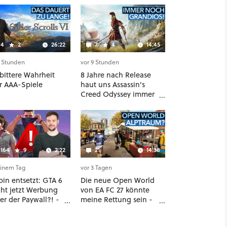
4
2
26:22
7
4
14:45
6 Stunden
vor 9 Stunden
bittere Wahrheit
8 Jahre nach Release
r AAA-Spiele
haut uns Assassin's
Creed Odyssey immer
noch um - Und ist
jetzt sogar besser!
164
9
2:22
21
14:38
einem Tag
vor 3 Tagen
bin entsetzt: GTA 6
Die neue Open World
ht jetzt Werbung
von EA FC 27 könnte
er der Paywall?! -
meine Rettung sein -
s erste Reaktion
oder die komplette
 den Netflix-Deal
Hölle!