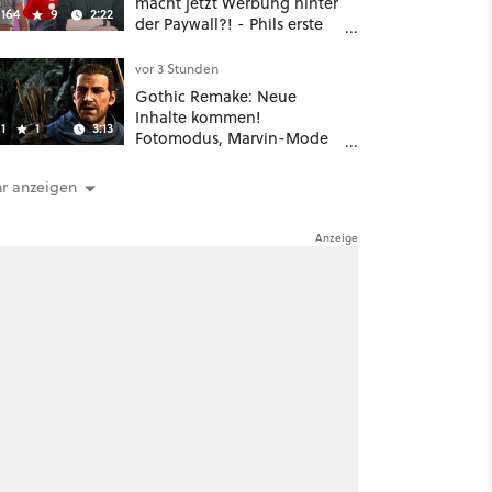
macht jetzt Werbung hinter
164
9
2:22
der Paywall?! - Phils erste
Reaktion auf den Netflix-
Deal
vor 3 Stunden
Gothic Remake: Neue
Inhalte kommen!
1
1
3:13
Fotomodus, Marvin-Mode
und mehr bestätigt
r anzeigen