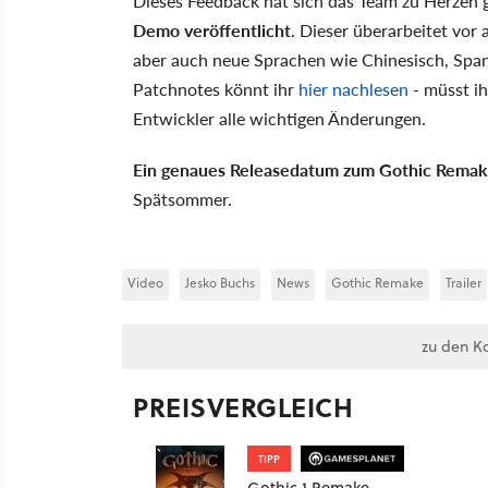
Dieses Feedback hat sich das Team zu Herze
Demo veröffentlicht
. Dieser überarbeitet vo
aber auch neue Sprachen wie Chinesisch, Spani
Patchnotes könnt ihr
hier nachlesen
- müsst ih
Entwickler alle wichtigen Änderungen.
Ein genaues Releasedatum zum Gothic Remake 
Spätsommer.
Video
Jesko Buchs
News
Gothic Remake
Trailer
zu den K
PREISVERGLEICH
TIPP
Gothic 1 Remake