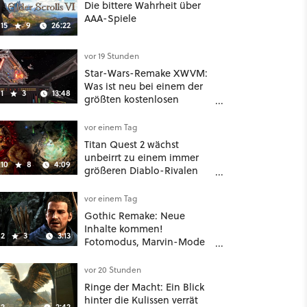
Die bittere Wahrheit über
AAA-Spiele
15
9
26:22
vor 19 Stunden
Star-Wars-Remake XWVM:
Was ist neu bei einem der
1
3
13:48
größten kostenlosen
Weltraum-Shooter?
vor einem Tag
Titan Quest 2 wächst
unbeirrt zu einem immer
10
8
4:09
größeren Diablo-Rivalen
heran - ab sofort gibt's
sogar eine richtige
vor einem Tag
Beschwörer-Klasse
Gothic Remake: Neue
Inhalte kommen!
2
3
3:13
Fotomodus, Marvin-Mode
und mehr bestätigt
vor 20 Stunden
Ringe der Macht: Ein Blick
hinter die Kulissen verrät
2
2:42