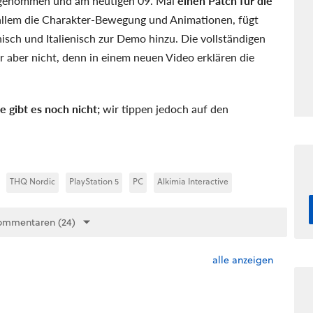
n genommen und am heutigen 09. Mai
einen Patch für die
r allem die Charakter-Bewegung und Animationen, fügt
sch und Italienisch zur Demo hinzu. Die vollständigen
r aber nicht, denn in einem neuen Video erklären die
gibt es noch nicht;
wir tippen jedoch auf den
THQ Nordic
PlayStation 5
PC
Alkimia Interactive
ommentaren (24)
alle anzeigen