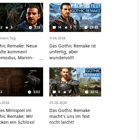
2
3
3:13
14
5
25:22
einem Tag
11.06.2026
hic Remake: Neue
Das Gothic Remake ist
alte kommen!
unfertig, aber
omodus, Marvin-
wundervoll!
e und mehr
ätigt
2
3:02
8
8
22:12
6.2026
05.06.2026
es Minispiel im
Das Gothic Remake
hic Remake: Wir
macht's uns im Test
cken ein Schloss!
nicht leicht!