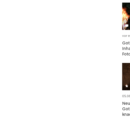
vor 
Got
Inh
Fot
Mod
best
05.0
Neu
Got
kna