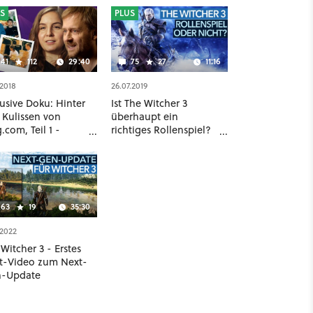
S
PLUS
41
112
29:40
75
27
11:16
.2018
26.07.2019
usive Doku: Hinter
Ist The Witcher 3
 Kulissen von
überhaupt ein
com, Teil 1 -
richtiges Rollenspiel?
in Kopierschutz?
- Zwischen
e uns!« - Die
traditioneller
änge von Gog
Vorstellung und
moderner Auslegung
63
19
35:30
.2022
Witcher 3 - Erstes
it-Video zum Next-
-Update