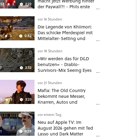
macht jetzt Werbung hinter
57
2
2:22
der Paywall?! - Phils erste
Reaktion auf den Netflix-
Deal
vor 16 Stunden
Die Legende von Khiimori:
Das schicke Pferdespiel mit
1
3
0:42
Mittelalter-Setting und
Unreal-Grafik wird jetzt
noch größer und
vor 18 Stunden
gefährlicher
»Wir werden das für D&D
benutzen« - Diablo-
1
2:52
Survivors-Mix Seeing Eyes
hat ein überraschend
nützliches Map-Tool
vor 21 Stunden
Mafia: The Old Country
bekommt neue Messer,
5
3
3:23
Knarren, Autos und
Aufgaben - Der erste DLC
hat mehr dabei als nur
vor einem Tag
Story
Neu auf Apple TV: Im
August 2026 gehen mit Ted
1
0:29
Lasso und Dark Matter