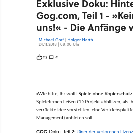
Exklusive Doku: Hint
Gog.com, Teil 1 - »K
uns!« - Die Anfänge
Michael Graf
|
Holger Harth
24.11.2018 | 08:00 Uhr
112
41
»Wie bitte, ihr wollt
Spiele ohne Kopierschutz
Spielefirmen ließen CD Projekt abblitzen, als 
verrückte Idee vorstellten: eine Vertriebsplatt
Management) anbieten soll.
GOG-Doku, Teil 2:
Jäger der verlorenen Lizen