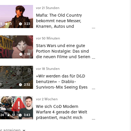
dicken Maschinen
möglichst vorsichtig Kohle
vor 21 Stunden
aus
Mafia: The Old Country
bekommt neue Messer,
5
3
3:23
Knarren, Autos und
Aufgaben - Der erste DLC
hat mehr dabei als nur
vor 50 Minuten
Story
Stars Wars und eine gute
Portion Nostalgie: Das sind
1:38
die neuen Filme und Serien
im August auf Disney Plus
vor 18 Stunden
»Wir werden das für D&D
benutzen« - Diablo-
1
2:52
Survivors-Mix Seeing Eyes
hat ein überraschend
nützliches Map-Tool
vor 2 Wochen
Wie sich CoD Modern
Warfare 4 gerade der Welt
24
12
3:43
präsentiert, macht mich
absolut fassungslos
r anzeigen