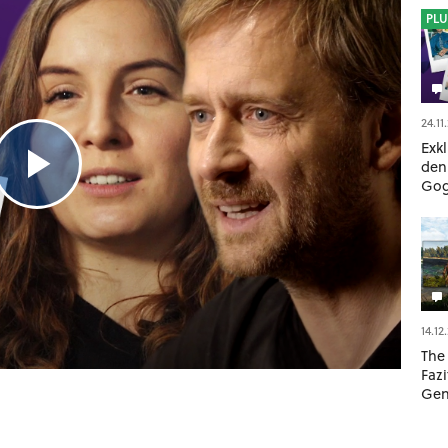
PLU
24.11
Exkl
den
Gog.
»Ke
Ohn
Anf
14.12
The 
Faz
Gen