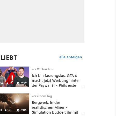
LIEBT
alle anzeigen
vor 12 Stunden
Ich bin fassungslos: GTA 6
macht jetzt Werbung hinter
57
2
2:22
der Paywall?! - Phils erste
Reaktion auf den Netflix-
Deal
vor einem Tag
Bergwerk: In der
realistischen Minen-
3
3
1:06
Simulation buddelt ihr mit