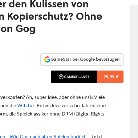
er den Kulissen von
ein Kopierschutz? Ohne
 von Gog
GameStar bei Google bevorzugen
29,99 €
 verkaufen?
Äh, super Idee, aber ohne uns!« Viele
ihnen die
Witcher
-Entwickler vor zehn Jahren eine
form, die Spieleklassiker ohne DRM (Digital Rights
zen - Wie Gog nach alten Spielen buddelt
-
Jetzt