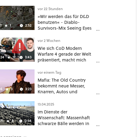
im August auf Disney Plus
vor 22 Stunden
»Wir werden das für D&D
benutzen« - Diablo-
1
1
2:52
Survivors-Mix Seeing Eyes
hat ein überraschend
nützliches Map-Tool
vor 2 Wochen
Wie sich CoD Modern
Warfare 4 gerade der Welt
24
12
3:43
präsentiert, macht mich
absolut fassungslos
vor einem Tag
Mafia: The Old Country
bekommt neue Messer,
6
3
3:23
Knarren, Autos und
Aufgaben - Der erste DLC
hat mehr dabei als nur
13.04.2025
Story
Im Dienste der
Wissenschaft: Massenhaft
71
8
0:54
schwarze Bälle werden in
ein Wasserreservoir
geschüttet
r anzeigen