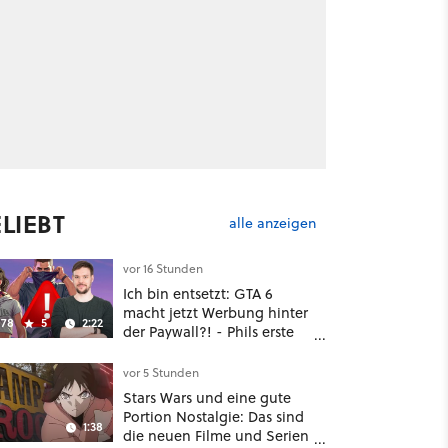
LIEBT
alle anzeigen
vor 16 Stunden
Ich bin entsetzt: GTA 6
macht jetzt Werbung hinter
78
5
2:22
der Paywall?! - Phils erste
Reaktion auf den Netflix-
Deal
vor 5 Stunden
Stars Wars und eine gute
Portion Nostalgie: Das sind
1:38
die neuen Filme und Serien