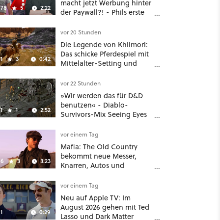
macht jetzt Werbung hinter
78
5
2:22
der Paywall?! - Phils erste
Reaktion auf den Netflix-
Deal
vor 20 Stunden
Die Legende von Khiimori:
Das schicke Pferdespiel mit
1
3
0:42
Mittelalter-Setting und
Unreal-Grafik wird jetzt
noch größer und
vor 22 Stunden
gefährlicher
»Wir werden das für D&D
benutzen« - Diablo-
1
1
2:52
Survivors-Mix Seeing Eyes
hat ein überraschend
nützliches Map-Tool
vor einem Tag
Mafia: The Old Country
bekommt neue Messer,
6
3
3:23
Knarren, Autos und
Aufgaben - Der erste DLC
hat mehr dabei als nur
vor einem Tag
Story
Neu auf Apple TV: Im
August 2026 gehen mit Ted
1
0:29
Lasso und Dark Matter