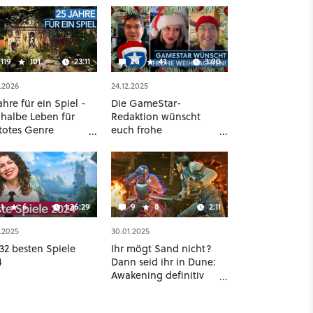
119
101
23:11
20
41
3:00
.2026
24.12.2025
ahre für ein Spiel -
Die GameStar-
 halbe Leben für
Redaktion wünscht
 totes Genre
euch frohe
fert [Best of
Weihnachten!
eStar]
1
6
1:36:29
9
8
2:11
.2025
30.01.2025
32 besten Spiele
Ihr mögt Sand nicht?
4
Dann seid ihr in Dune:
Awakening definitiv
falsch