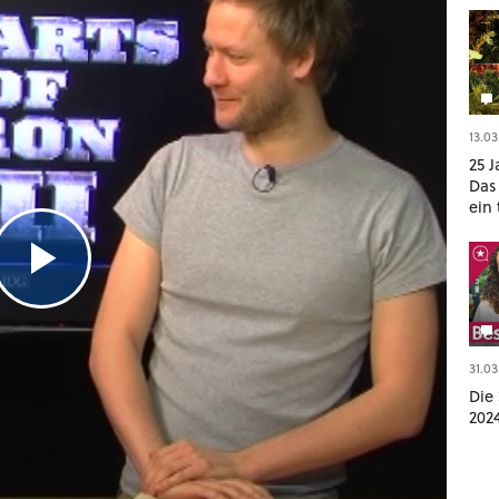
13.03
25 J
Das
ein
geop
Gam
31.03
Die 
202