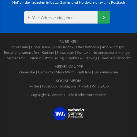
Hol' dir die neuesten Infos zu Games und Hardware direkt ins Postfach
RUBRIKEN
Impressum
|
Unser Team
|
Unser Kodex
|
Über Webedia
|
Abo kündigen
|
Bestellung widerrufen
|
Karriere
|
Newsletter
|
Kontakt
|
Nutzungsbestimmungen
|
Mediadaten
|
Datenschutzerklärung
|
Cookies & Tracking
|
Transparenzbericht
MEDIENGRUPPE
GameStar
|
GamePro
|
Mein MMO
|
GetHero
|
Jeuxvideo.com
SOCIAL MEDIA
Twitter
|
Facebook
|
Instagram
|
TikTok
|
WhatsApp
Copyright © Webedia - alle Rechte vorbehalten