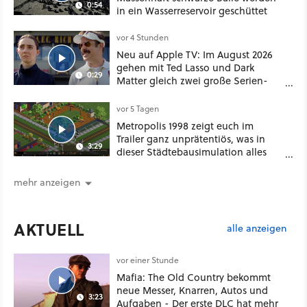
0:54
in ein Wasserreservoir geschüttet
vor 4 Stunden
Neu auf Apple TV: Im August 2026
gehen mit Ted Lasso und Dark
0:29
Matter gleich zwei große Serien-
Highlights weiter
vor 5 Tagen
Metropolis 1998 zeigt euch im
Trailer ganz unprätentiös, was in
3:29
dieser Städtebausimulation alles
möglich ist
mehr anzeigen
AKTUELL
alle anzeigen
vor einer Stunde
Mafia: The Old Country bekommt
neue Messer, Knarren, Autos und
3:23
Aufgaben - Der erste DLC hat mehr