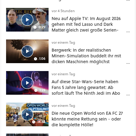
dabei als nur Story
vor 4 Stunden
Neu auf Apple TV: Im August 2026
gehen mit Ted Lasso und Dark
0:29
Matter gleich zwei große Serien-
Highlights weiter
vor einem Tag
Bergwerk: In der realistischen
Minen-Simulation buddelt ihr mit
1:06
dicken Maschinen möglichst
vorsichtig Kohle aus
vor einem Tag
Auf diese Star-Wars-Serie haben
Fans 5 Jahre lang gewartet: Ab
1:29
sofort läuft The Ninth Jedi im Abo
bei Disney Plus
vor einem Tag
Die neue Open World von EA FC 27
könnte meine Rettung sein - oder
14:38
die komplette Hölle!