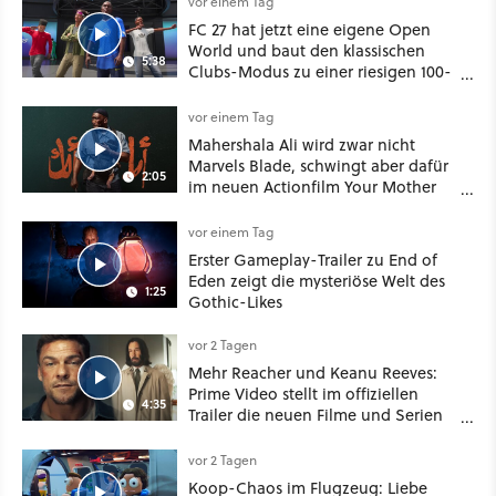
vor einem Tag
FC 27 hat jetzt eine eigene Open
World und baut den klassischen
5:38
Clubs-Modus zu einer riesigen 100-
Spieler-Sandbox aus
vor einem Tag
Mahershala Ali wird zwar nicht
Marvels Blade, schwingt aber dafür
2:05
im neuen Actionfilm Your Mother
Your Mother Your Mother das
Schwert
vor einem Tag
Erster Gameplay-Trailer zu End of
Eden zeigt die mysteriöse Welt des
1:25
Gothic-Likes
vor 2 Tagen
Mehr Reacher und Keanu Reeves:
Prime Video stellt im offiziellen
4:35
Trailer die neuen Filme und Serien
für August 2026 vor
vor 2 Tagen
Koop-Chaos im Flugzeug: Liebe