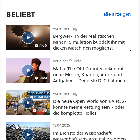
BELIEBT
alle anzeigen
vor einem Tag
Bergwerk: In der realistischen
Minen-Simulation buddelt ihr mit
1:06
dicken Maschinen möglichst
vorsichtig Kohle aus
vor einer Stunde
Mafia: The Old Country bekommt
neue Messer, Knarren, Autos und
3:23
Aufgaben - Der erste DLC hat mehr
dabei als nur Story
vor einem Tag
Die neue Open World von EA FC 27
könnte meine Rettung sein - oder
14:38
die komplette Hölle!
13.04.2025
Im Dienste der Wissenschaft:
Massenhaft schwarze Bälle werden