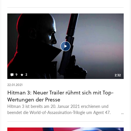
Video zur Brust genommen und findet: Ja! Hitman 3 ist sogar
eins der besten Stealth-Spiele geworden, das ihr aktuell spielen
könnt, und ein absolutes Highlight für die Serie. Allerdings ist
auch nicht alles einfach nur fantastisch. Auch Hitman 3 hat
seine Probleme, und die diskutieren wir im Video ebenfalls.
Denn ihr solltet wissen, was ihr hier für euer Geld bekommt,
aber was nicht. Mehr von Dimis Eindrücken und die Wertung
findet ihr im Test-Artikel zu Hitman 3.
9
2
2:32
22.01.2021
Hitman 3: Neuer Trailer rühmt sich mit Top-
Wertungen der Presse
Hitman 3 ist bereits am 20. Januar 2021 erschienen und
beendet die World-of-Assassination-Trilogie um Agent 47.
Dass das neue Meuchelabenteuer um den glatzköpfigen
Auftragskiller so einiges auf dem Kasten hat, stellten wir
bereits in unserem GameStar-Test vor. National wie