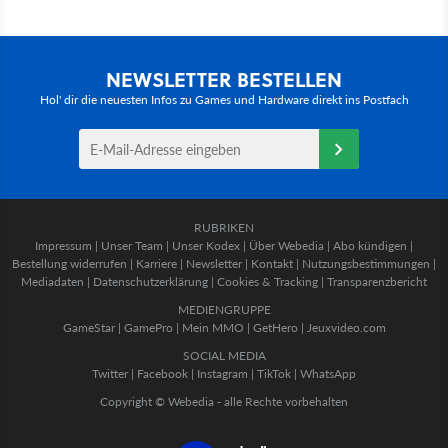
NEWSLETTER BESTELLEN
Hol' dir die neuesten Infos zu Games und Hardware direkt ins Postfach
RUBRIKEN
Impressum
|
Unser Team
|
Unser Kodex
|
Über Webedia
|
Abo kündigen
|
Bestellung widerrufen
|
Karriere
|
Newsletter
|
Kontakt
|
Nutzungsbestimmungen
|
Mediadaten
|
Datenschutzerklärung
|
Cookies & Tracking
|
Transparenzbericht
MEDIENGRUPPE
GameStar
|
GamePro
|
Mein MMO
|
GetHero
|
Jeuxvideo.com
SOCIAL MEDIA
Twitter
|
Facebook
|
Instagram
|
TikTok
|
WhatsApp
Copyright © Webedia - alle Rechte vorbehalten