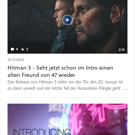
nicht nur Hitman 3, sondern auch die beiden vorherigen Teile
in VR erleben. Wie Hitman 3 in VR aussieht, verrät euch der
Trailer. Aktuell wir Hitman VR lediglich von Sonys PlayStation
VR unterstützt. Ob wir auch mit einer VR-Unterstützung am
PC rechnen können, ist bisher nicht bekannt. Die Entwickler
sprechen ledigtlich von einer PSVR-Unterstützung "zum
Launch".
4
2
2:13
20.12.2020
Hitman 3 - Seht jetzt schon im Intro einen
alten Freund von 47 wieder
Der Release von Hitman 3 steht vor der Tür. Am 20. Januar ist
es dann soweit und der letzte Teil der Assassinen-Trilogie geht
ins Rennen. Ein neuer Trailer gibt jetzt einen interessanten
Einblick auf die möglichen Story-Inhalte die uns erwarten. Das
Video zeigt einen altbekannten Charakter, Lukas Grey. Hierbei
handelt es sich um einen alten Kindheitsfreund von 47, der
gemeinsam mit ihm in der Killer-Organisation "Providence"
aufwuchs. Grey, auch bekannt als "Shadow Client", gelang
damals die Flucht aus der Organisation - 47 konnte nicht