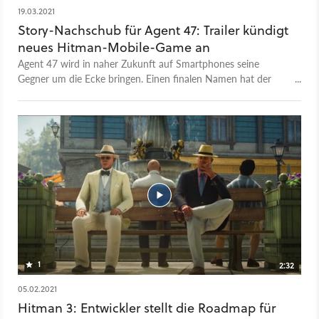
19.03.2021
Story-Nachschub für Agent 47: Trailer kündigt
neues Hitman-Mobile-Game an
Agent 47 wird in naher Zukunft auf Smartphones seine
Gegner um die Ecke bringen. Einen finalen Namen hat der
mobile Ableger des Hitman-Franchises noch nicht. Bekannt
hingegen ist, dass das Sniper-Game von Square Enix Montréal
entwickelt wird. Das Studio hat mit Hitman GO und Hitman
Sniper bereits Erfahrung bei der Umsetzung von Mobile-
Games gesammelt. Project Hitman Sniper Assassins soll euch,
ähnlich wie Hitman 3 auf PC und Konsolen, viel Kreativität
und Spielraum beim Abschließen der Missionen ermöglichen.
1
2:32
05.02.2021
Hitman 3: Entwickler stellt die Roadmap für