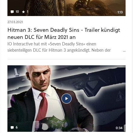
10
1
1:13
27.03.2021
Hitman 3: Seven Deadly Sins - Trailer kündigt
neuen DLC für März 2021 an
IO Interactive hat mit »Seven Deadly Sins« einen
siebenteiligen DLC für Hitman 3 angekündigt. Neben der
kostenpflichtigen Erweiterung wird es mit »Seasons of Sin«
auch einen kostenlosen DLC geben. Das erste DLC »Season
of Greed« wird am 30. März 2021 veröffentlicht. Jedes
Inhaltspaket aus »Seven Deadly Sins« handelt von einer der
sieben Todsünden. Die neuen Aufträge finden an den
altbekannten Schauplätzen statt, sollen aber neue und eigene
Spielmechaniken besitzen. Die kostenlosen Inhalte aus
»Seasons of Sin« werden in Saisons unterteilt, welche
zwischen vier und sechs Wochen andauern und thematisch
an eine Sünde gebunden sind.
6
0:34