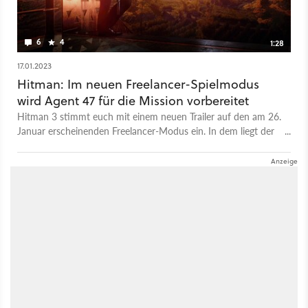
wesentlich einfacher: Es gibt nur noch das World of
Assassination-Bundle, mit dem ihr die Inhalte aller drei Teile
bekommt. Wenn ihr wissen wollt, ob das lohnt, solltet ihr
6
4
1:28
hingegen einfach einen Blick in unseren Test werfen.
17.01.2023
Hitman: Im neuen Freelancer-Spielmodus
wird Agent 47 für die Mission vorbereitet
Hitman 3 stimmt euch mit einem neuen Trailer auf den am 26.
Januar erscheinenden Freelancer-Modus ein. In dem liegt der
Schwerpunkt auf der strategischen Planung eurer Einsätze.
Hier gilt es, euch selbst ein Arsenal an Ausrüstung zuzulegen
und die Vor- und Nachteile der einzelnen Gegenstände ganz
genau abzuschätzen. Denn ihr könnt sie während eurem
Einsatz verlieren. Auch eure Missionsauswahl ist frei. Ihr dürfte
selbst entscheiden, mit welchen Syndikaten ihr es aufnehmt
und müsst auch eigenständig Ermittlungsarbeit durchführen,
um eure Ziele in Showdown-Missionen zu identifizieren. Euer
Erfolg hängt davon ab, wie gut ihr Informationen kombiniert
und auf unerwartete Ereignisse reagieren könnt. Mit dem
Modus setzt Hitman 3 also voll und ganz auf eine Sandbox-
Erfahrung. Wenn ihr derartige Spielstile mögt, dann lohnt sich