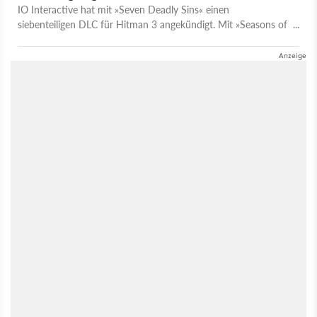
IO Interactive hat mit »Seven Deadly Sins« einen
siebenteiligen DLC für Hitman 3 angekündigt. Mit »Seasons of
Pride« startet am 10. Mai 2021 der zweite Akt. Dabei tauchen
die Spieler in die Gedankenwelt von Agent 47 ein und erhalten
im Laufe der Geschichte neue Waffen und einen neuen
Anzug. Jedes Inhaltspaket aus »Seven Deadly Sins« handelt
von einer der sieben Todsünden. Die neuen Aufträge finden an
den altbekannten Schauplätzen statt, sollen aber neue und
eigene Spielmechaniken besitzen. Die kostenlosen Inhalte aus
»Seasons of Sin« werden in Saisons unterteilt, welche
zwischen vier und sechs Wochen andauern und thematisch
an eine Sünde gebunden sind.