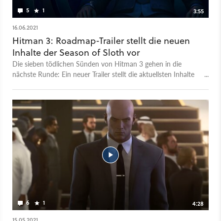
5
1
3:55
16.06.2021
Hitman 3: Roadmap-Trailer stellt die neuen
Inhalte der Season of Sloth vor
Die sieben tödlichen Sünden von Hitman 3 gehen in die
nächste Runde: Ein neuer Trailer stellt die aktuellsten Inhalte
der Season of Sloth vor. Die verleiht der Dartmoor-Location
einen neuen Twist, wie bereits der Trailer verrät. Außerdem
gibt es neue Items und Skins freizuschalten. Alle Infos zu Act
3: Sloth der Seven Deadly Sins von Hitman bekommt ihr auf
der offiziellen Website der Entwickler.
6
1
4:28
15.05.2021