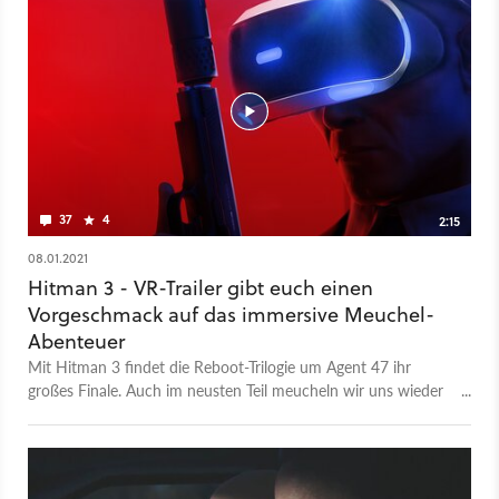
international fallen viele Wertungen sogar noch
enthusiastischer aus - wie wir in unserem Pressespiegel zu
Hitman 3 ebenfalls gesammelt haben. Der neue Accolades-
Trailer zu Hitman 3 macht nun kein Geheimnis aus diesen
enthusiastischen Wertungen zu Hitman 3. Nach dem dritten
Teil der Worlds-of-Assassination-Reihe widmet sich Entwickler
IO Interactive übrigens einem Spiel um MI6-Agent James
Bond. Alle Infos zum 007-Titel haben wir bereits für euch
gesammelt.
37
4
2:15
08.01.2021
Hitman 3 - VR-Trailer gibt euch einen
Vorgeschmack auf das immersive Meuchel-
Abenteuer
Mit Hitman 3 findet die Reboot-Trilogie um Agent 47 ihr
großes Finale. Auch im neusten Teil meucheln wir uns wieder
durch verschiedene Gebiete um unsere Zielperson zu
eliminieren. Dieses Mal gibt es aber auch einen VR-Modus, der
euch sozusagen direkt in 47s Schuhe steckt und auf alle drei
Hitman-Spiele der Trilogie ausgeweitet wird. Ihr könnt also