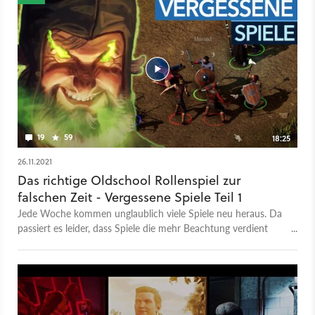
19
59
18:25
26.11.2021
Das richtige Oldschool Rollenspiel zur
falschen Zeit - Vergessene Spiele Teil 1
Jede Woche kommen unglaublich viele Spiele neu heraus. Da
passiert es leider, dass Spiele die mehr Beachtung verdient
hätten in der Masse untergehen. In dieser Serie wollen wir
euch einige davon vorstellen. Diesmal dabei: ein klassisches
Rollenspiel im modernen Gewand, Stealth-Action mit Glatze
und ein Abenteuer mit den alten Römern. - Peter Bathge mag
klassische Rollenspiele sehr. Darum hatte er auch schnell mit