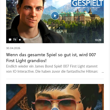
79
19
13:29
30.04.2026
Wenn das gesamte Spiel so gut ist, wird 007
First Light grandios!
Endlich wieder ein James Bond Spiel! 007 First Light stammt
von IO Interactive. Die haben zuvor die fantastische Hitman:
World of Assassination Trilogie entwickelt. Die Spiele wirkten
eh schon wie eine ewig lange Bewerbung, endlich ein James
Bond Spiel machen zu dürfen. Doch Bond fordert gutes
Gunplay, eine packende Story und natürlich schnelle Autos. All
das sind aber eher Schwächen der Hitman-Reihe. Hat sich IO
also vielleicht doch zu viel vorgenommen? Ich war für euch in
London auf einem Anspiel-Event um genau das