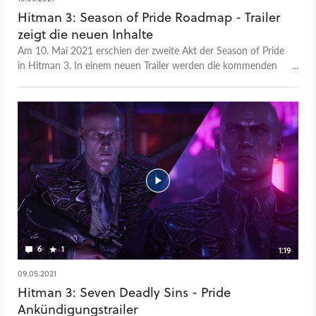
Hitman 3: Season of Pride Roadmap - Trailer
zeigt die neuen Inhalte
Am 10. Mai 2021 erschien der zweite Akt der Season of Pride
in Hitman 3. In einem neuen Trailer werden die kommenden
Inhalte. Der zweite Akt führt den Spieler noch tiefer in die
Gedankenwelt von Agent 47. Die Erweiterungen versprechen
neue Missionen und Ausrüstungsgegenstände. Die Roadmap
zeigt nicht nur die kostenpflichtigen Inhalte, sondern auch
Content, den alle Spieler kostenlos erhalten. Die Roadmap gibt
eine Übersicht der kommenden Inhalte mit dem passenden
Veröffentlichungsdatum. Die Season of Pride läuft bis zum
13. Juni 2021.
6
1
1:19
09.05.2021
Hitman 3: Seven Deadly Sins - Pride
Ankündigungstrailer