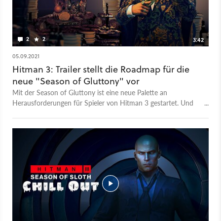
richtige Oldschool Rollenspiel zur falschen Zeit
2
2
3:42
05.09.2021
Hitman 3: Trailer stellt die Roadmap für die
neue "Season of Gluttony" vor
Mit der Season of Gluttony ist eine neue Palette an
Herausforderungen für Spieler von Hitman 3 gestartet. Und
die steht ganz im Sinne der Völlerei - wie der Titel unschwer
vermuten lässt. Los ging's bereits am 3. September 2021 mit
der fünften von insgesamt sieben Todsünden. Wie immer gibt
es neue Ziele für Agent 47 zum Ausschalten - diesmal sind die
sogenannten "Procurers" auf der Dartmoor-Map dran. Und
wie immer habt ihr nur einen einzigen Versuch, um erfolgreich
das Attentat zu absolvieren. Ab dem 3. September habt ihr
zehn Tage lang Zeit, um den Auftrag zu erfüllen - also bis zum
13. September 2021. Außerdem verrät der Trailer zu Season of
Gluttony, wie es sonst mit Hitman 3 weitergeht.