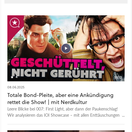
4
55:12
08.06.2025
Totale Bond-Pleite, aber eine Ankündigung
rettet die Show! | mit Nerdkultur ​
Leere Blicke bei 007: First Light, aber dann der Paukenschlag!
Wir analysieren das IOI Showcase – mit allen Enttäuschungen
und dem einen großen Highlight. Das ist die Videoversion
unseres GameStar Podcasts. - Zum Artikel samt Podcast-