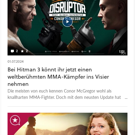
Chiffre macht, den kultigen Bösewicht aus dem 2006er Casino
Royale! Ihr habt 30 Tage Zeit, das neue Elusive Target um die
Ecke zu bringen. Für den Auftritt von Le Chiffre, verkörpert
von Mads Mikkelsen, wird die ursprüngliche Paris-Map von
2016 umgekrempelt, um zusätzliches Casino-Flair zu
erschaffen. Wer die Mission schafft, schaltet außerdem
exklusive Boni für James Bond: First Light frei, das
irgendwann 2026 erscheinen soll.
2
2
1:01
01.07.2024
Bei Hitman 3 könnt ihr jetzt einen
weltberühmten MMA-Kämpfer ins Visier
nehmen
Die meisten von euch kennen Conor McGregor wohl als
knallharten MMA-Fighter. Doch mit dem neusten Update hat
es der bullige Ire auch als Elusive Target in Hitman 3 geschafft.
Die Elusive Targets sind im übergreifenden Hitman-Launcher
»World of Assassination« Attentatsziele, die nur für einen
begrenzten Zeitraum zur Verfügung stehen. Wenn
ihr McGregor auf die Bretter schicken wollt, müsst ihr euch als
beeilen. In der neuen Mission The Disruptor leiht McGregor