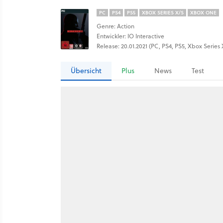
PC
PS4
PS5
XBOX SERIES X/S
XBOX ONE
Genre: Action
Entwickler: IO Interactive
Release: 20.01.2021 (PC, PS4, PS5, Xbox Series
Übersicht
Plus
News
Test