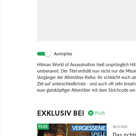
Autoplay
Hitman World of Assassination hieß ursprünglich 
umbenannt. Der Titel enthält nun nicht nur die Miss
Vorgänger der Attentäter-Reihe. Ihr schleicht euch al
Ziel auf unterschiedlichste - und auch oft sehr kreat
euer glatzköpfiger Attentäter mit dem Strichcode am
Spiel
Nintendo Switch
PC
PlayStation 4
Xbox 
EXKLUSIV BEI
PLUS
26.11.2021
Das richt