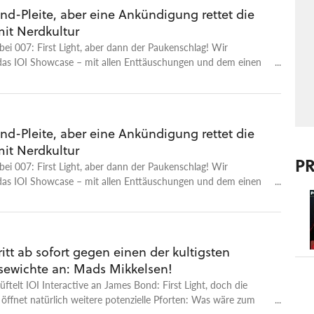
nd-Pleite, aber eine Ankündigung rettet die
it Nerdkultur ​
 bei 007: First Light, aber dann der Paukenschlag! Wir
 das IOI Showcase – mit allen Enttäuschungen und dem einen
ight. Das ist die Videoversion unseres GameStar Podcasts. -
samt Podcast-Version - Alle Folgen des GameStar Podcasts -
dcast bei Apple Podcasts - GameStar Podcast bei Spotify -
cast bei Podcast Addict Mehr Videotalks findet ihr auf bei
nd-Pleite, aber eine Ankündigung rettet die
lk - auch auf Youtube. Was ist GameStar Talk? GameStar Talk
it Nerdkultur ​
en die Videofassung des GameStar Podcasts und ein
P
s Angebot von GameStar, GamePro und MeinMMO. Wir
 bei 007: First Light, aber dann der Paukenschlag! Wir
 mit jedem Gespräch, mit jedem Video unterhalten und zugleich
 das IOI Showcase – mit allen Enttäuschungen und dem einen
 bieten: Neue Perspektiven, neue Einblicke, neues Wissen
ight.
und die Menschen, die sie entwickeln und spielen, sowie neue
er Teammitglieder. Falls ihr Themenwünsche habt, dann
 gerne in die Kommentare!
itt ab sofort gegen einen der kultigsten
ewichte an: Mads Mikkelsen!
tüftelt IOI Interactive an James Bond: First Light, doch die
öffnet natürlich weitere potenzielle Pforten: Was wäre zum