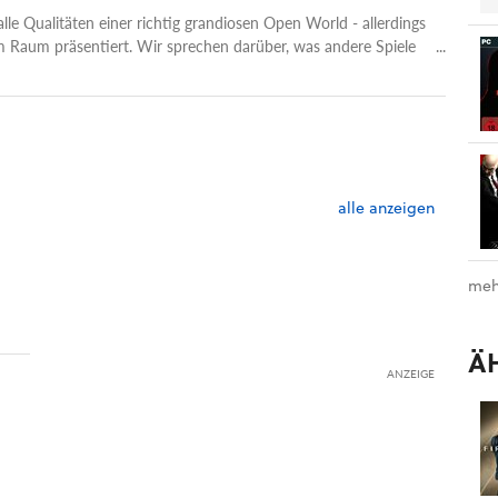
lle Qualitäten einer richtig grandiosen Open World - allerdings
m Raum präsentiert. Wir sprechen darüber, was andere Spiele
 lernen sollten. Das ist die Videoversion unseres Podcasts
 du so?". - Zum Artikel samt Podcast-Version - Alle Folgen des
casts - Was spielst du so? bei Apple Podcasts - Was spielst
potify - Was spielst du so? bei Podcast Addict Mehr Videotalks
uf bei GameStar Talk - auch auf Youtube. Was ist GameStar
ar Talk ist sozusagen die Videofassung des GameStar Podcasts
alle anzeigen
meinsames Angebot von GameStar, GamePro und MeinMMO.
euch mit jedem Gespräch, mit jedem Video unterhalten und
as Neues bieten: Neue Perspektiven, neue Einblicke, neues
Spiele und die Menschen, die sie entwickeln und spielen,
meh
eiten unserer Teammitglieder. Falls ihr Themenwünsche habt,
t sie gerne in die Kommentare!
Ä
ANZEIGE