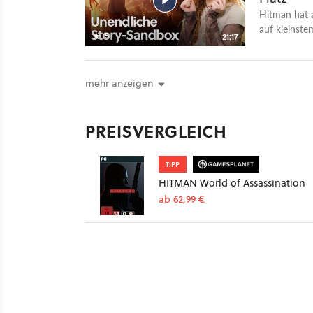
Hitman hat a
auf kleinste
5
21:17
von Agent 47
"Was spielst
GameStar Pod
mehr anzeigen
du so? bei S
findet ihr a
Talk? GameSt
PREISVERGLEICH
und ein ge
Wir wollen 
zugleich etw
TIPP
Wissen über 
HITMAN World of Assassination
sowie neue S
ab 62,99 €
dann schreib