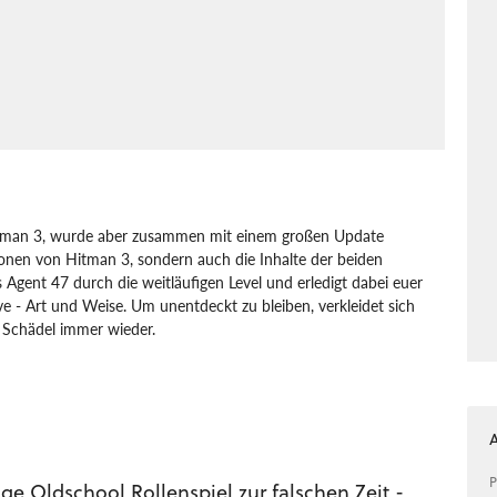
Hitman 3, wurde aber zusammen mit einem großen Update
ionen von Hitman 3, sondern auch die Inhalte der beiden
s Agent 47 durch die weitläufigen Level und erledigt dabei euer
ive - Art und Weise. Um unentdeckt zu bleiben, verkleidet sich
 Schädel immer wieder.
One
Nintendo
PlayStation
Xbox
Action
P
ige Oldschool Rollenspiel zur falschen Zeit -