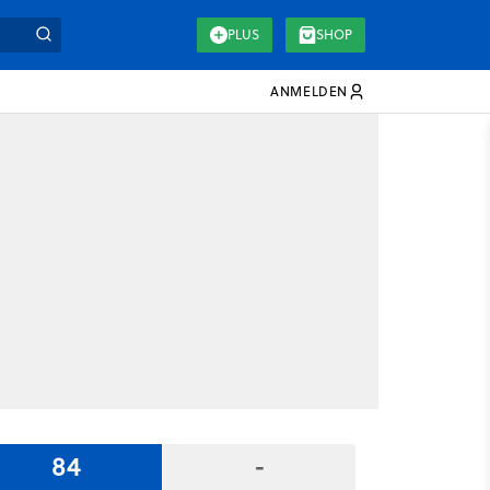
PLUS
SHOP
ANMELDEN
84
-