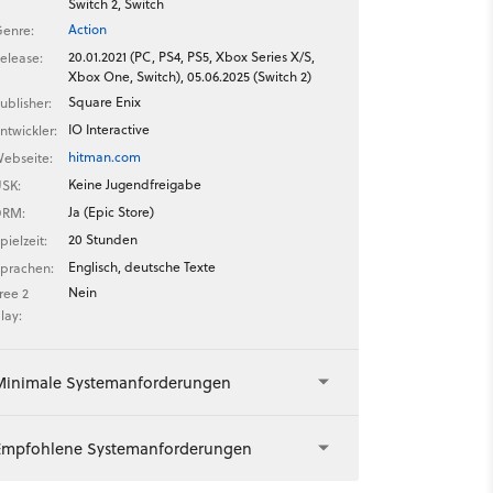
Switch 2, Switch
Action
enre:
20.01.2021 (PC, PS4, PS5, Xbox Series X/S,
elease:
Xbox One, Switch), 05.06.2025 (Switch 2)
Square Enix
ublisher:
IO Interactive
ntwickler:
hitman.com
ebseite:
Keine Jugendfreigabe
SK:
Ja (Epic Store)
DRM:
20 Stunden
pielzeit:
Englisch, deutsche Texte
prachen:
Nein
ree 2
lay:
Minimale Systemanforderungen
Empfohlene Systemanforderungen