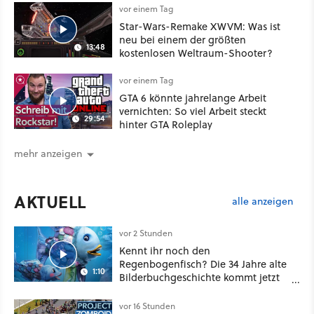
vor einem Tag
Star-Wars-Remake XWVM: Was ist
neu bei einem der größten
13:48
kostenlosen Weltraum-Shooter?
vor einem Tag
GTA 6 könnte jahrelange Arbeit
vernichten: So viel Arbeit steckt
29:54
hinter GTA Roleplay
mehr anzeigen
AKTUELL
alle anzeigen
vor 2 Stunden
Kennt ihr noch den
Regenbogenfisch? Die 34 Jahre alte
1:10
Bilderbuchgeschichte kommt jetzt
als Puppenspiel ins Kino
vor 16 Stunden