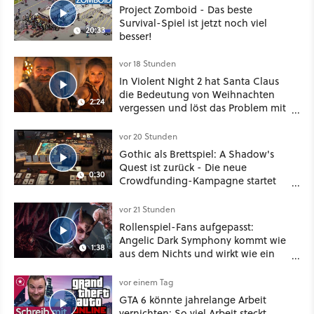
Project Zomboid - Das beste
Survival-Spiel ist jetzt noch viel
20:33
besser!
vor 18 Stunden
In Violent Night 2 hat Santa Claus
die Bedeutung von Weihnachten
2:24
vergessen und löst das Problem mit
viel roher Gewalt
vor 20 Stunden
Gothic als Brettspiel: A Shadow's
Quest ist zurück - Die neue
0:30
Crowdfunding-Kampagne startet
im September
vor 21 Stunden
Rollenspiel-Fans aufgepasst:
Angelic Dark Symphony kommt wie
1:38
aus dem Nichts und wirkt wie ein
Mix aus Baldur's Gate 3, XCOM und
Mass Effect
vor einem Tag
GTA 6 könnte jahrelange Arbeit
vernichten: So viel Arbeit steckt