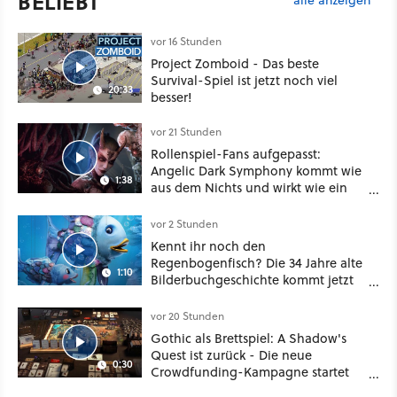
BELIEBT
alle anzeigen
vor 16 Stunden
Project Zomboid - Das beste
Survival-Spiel ist jetzt noch viel
20:33
besser!
vor 21 Stunden
Rollenspiel-Fans aufgepasst:
Angelic Dark Symphony kommt wie
1:38
aus dem Nichts und wirkt wie ein
Mix aus Baldur's Gate 3, XCOM und
Mass Effect
vor 2 Stunden
Kennt ihr noch den
Regenbogenfisch? Die 34 Jahre alte
1:10
Bilderbuchgeschichte kommt jetzt
als Puppenspiel ins Kino
vor 20 Stunden
Gothic als Brettspiel: A Shadow's
Quest ist zurück - Die neue
0:30
Crowdfunding-Kampagne startet
im September