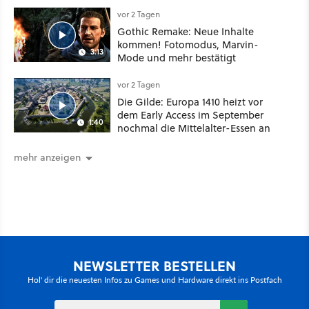
vor 2 Tagen
Gothic Remake: Neue Inhalte
kommen! Fotomodus, Marvin-
3:13
Mode und mehr bestätigt
vor 2 Tagen
Die Gilde: Europa 1410 heizt vor
dem Early Access im September
1:40
nochmal die Mittelalter-Essen an
mehr anzeigen
NEWSLETTER BESTELLEN
Hol' dir die neuesten Infos zu Games und Hardware direkt ins Postfach