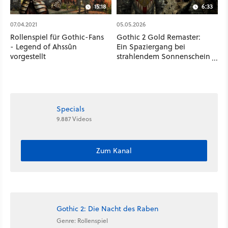
15:18
6:33
07.04.2021
05.05.2026
Rollenspiel für Gothic-Fans
Gothic 2 Gold Remaster:
- Legend of Ahssûn
Ein Spaziergang bei
vorgestellt
strahlendem Sonnenschein
durch das wohl schönste
Khorinis aller Zeiten
Specials
9.887 Videos
Zum Kanal
Gothic 2: Die Nacht des Raben
Genre: Rollenspiel