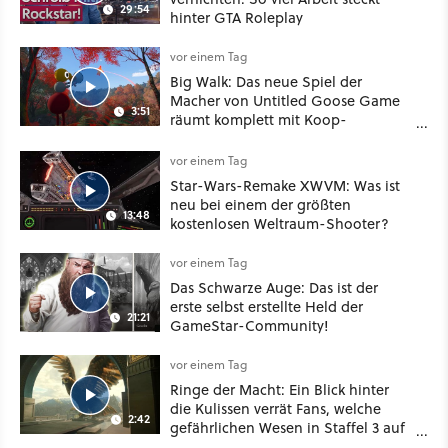
29:54
hinter GTA Roleplay
vor einem Tag
Big Walk: Das neue Spiel der
Macher von Untitled Goose Game
3:51
räumt komplett mit Koop-
Konventionen auf
vor einem Tag
Star-Wars-Remake XWVM: Was ist
neu bei einem der größten
13:48
kostenlosen Weltraum-Shooter?
vor einem Tag
Das Schwarze Auge: Das ist der
erste selbst erstellte Held der
21:21
GameStar-Community!
vor einem Tag
Ringe der Macht: Ein Blick hinter
die Kulissen verrät Fans, welche
2:42
gefährlichen Wesen in Staffel 3 auf
sie warten