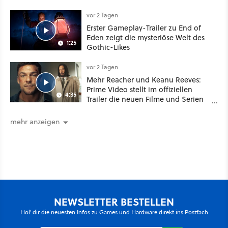
Your Mother Your Mother das
Schwert
vor 2 Tagen
Erster Gameplay-Trailer zu End of
Eden zeigt die mysteriöse Welt des
1:25
Gothic-Likes
vor 2 Tagen
Mehr Reacher und Keanu Reeves:
Prime Video stellt im offiziellen
4:35
Trailer die neuen Filme und Serien
für August 2026 vor
mehr anzeigen
NEWSLETTER BESTELLEN
Hol' dir die neuesten Infos zu Games und Hardware direkt ins Postfach