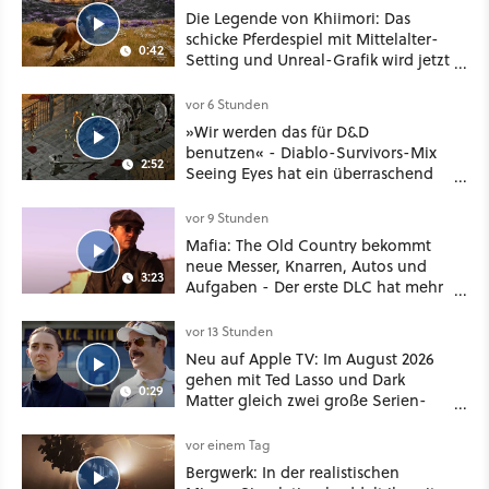
Die Legende von Khiimori: Das
schicke Pferdespiel mit Mittelalter-
0:42
Setting und Unreal-Grafik wird jetzt
noch größer und gefährlicher
vor 6 Stunden
»Wir werden das für D&D
benutzen« - Diablo-Survivors-Mix
2:52
Seeing Eyes hat ein überraschend
nützliches Map-Tool
vor 9 Stunden
Mafia: The Old Country bekommt
neue Messer, Knarren, Autos und
3:23
Aufgaben - Der erste DLC hat mehr
dabei als nur Story
vor 13 Stunden
Neu auf Apple TV: Im August 2026
gehen mit Ted Lasso und Dark
0:29
Matter gleich zwei große Serien-
Highlights weiter
vor einem Tag
Bergwerk: In der realistischen