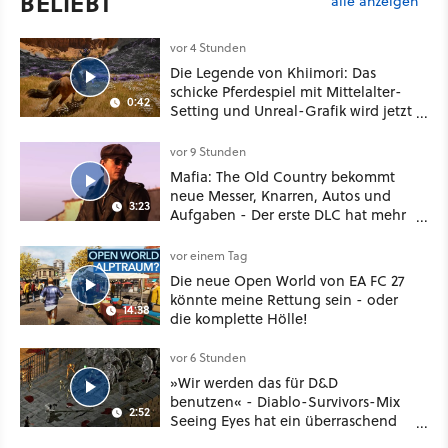
BELIEBT
alle anzeigen
vor 4 Stunden
Die Legende von Khiimori: Das
schicke Pferdespiel mit Mittelalter-
0:42
Setting und Unreal-Grafik wird jetzt
noch größer und gefährlicher
vor 9 Stunden
Mafia: The Old Country bekommt
neue Messer, Knarren, Autos und
3:23
Aufgaben - Der erste DLC hat mehr
dabei als nur Story
vor einem Tag
Die neue Open World von EA FC 27
könnte meine Rettung sein - oder
14:38
die komplette Hölle!
vor 6 Stunden
»Wir werden das für D&D
benutzen« - Diablo-Survivors-Mix
2:52
Seeing Eyes hat ein überraschend
nützliches Map-Tool