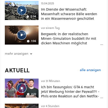
13.04.2025
Im Dienste der Wissenschaft:
Massenhaft schwarze Bälle werden
0:54
in ein Wasserreservoir geschüttet
vor einem Tag
Bergwerk: In der realistischen
Minen-Simulation buddelt ihr mit
1:06
dicken Maschinen möglichst
vorsichtig Kohle aus
mehr anzeigen
AKTUELL
alle anzeigen
vor 31 Minuten
Ich bin fassungslos: GTA 6 macht
jetzt Werbung hinter der Paywall?! -
2:22
Phils erste Reaktion auf den Netflix-
Deal
vor 4 Stunden