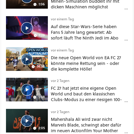
Minen-Simulation buddelt ihr mit
1:06
dicken Maschinen möglichst
vorsichtig Kohle aus
vor einem Tag
Auf diese Star-Wars-Serie haben
Fans 5 Jahre lang gewartet: Ab
1:29
sofort läuft The Ninth Jedi im Abo
bei Disney Plus
vor einem Tag
Die neue Open World von EA FC 27
könnte meine Rettung sein - oder
14:38
die komplette Hölle!
vor 2 Tagen
FC 27 hat jetzt eine eigene Open
World und baut den klassischen
5:38
Clubs-Modus zu einer riesigen 100-
Spieler-Sandbox aus
vor 2 Tagen
Mahershala Ali wird zwar nicht
Marvels Blade, schwingt aber dafür
2:05
im neuen Actionfilm Your Mother