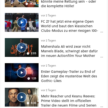
könnte meine Rettung sein - oder
14:38
die komplette Hölle!
vor 2 Tagen
FC 27 hat jetzt eine eigene Open
World und baut den klassischen
5:38
Clubs-Modus zu einer riesigen 100-
Spieler-Sandbox aus
vor 2 Tagen
Mahershala Ali wird zwar nicht
Marvels Blade, schwingt aber dafür
2:05
im neuen Actionfilm Your Mother
Your Mother Your Mother das
Schwert
vor 2 Tagen
Erster Gameplay-Trailer zu End of
Eden zeigt die mysteriöse Welt des
1:25
Gothic-Likes
vor 2 Tagen
Mehr Reacher und Keanu Reeves:
Prime Video stellt im offiziellen
4:35
Trailer die neuen Filme und Serien