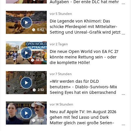
Aufgaben - Der erste DLC hat mehr
dabei als nur Story
vor 5 Stunden
Die Legende von Khiimori: Das
schicke Pferdespiel mit Mittelalter-
0:42
Setting und Unreal-Grafik wird jetzt
noch größer und gefährlicher
vor 2 Tagen
Die neue Open World von EA FC 27
könnte meine Rettung sein - oder
14:38
die komplette Hölle!
vor 7 Stunden
»Wir werden das für D&D
benutzen« - Diablo-Survivors-Mix
2:52
Seeing Eyes hat ein überraschend
nützliches Map-Tool
vor 14 Stunden
Neu auf Apple TV: Im August 2026
gehen mit Ted Lasso und Dark
0:29
Matter gleich zwei große Serien-
Highlights weiter