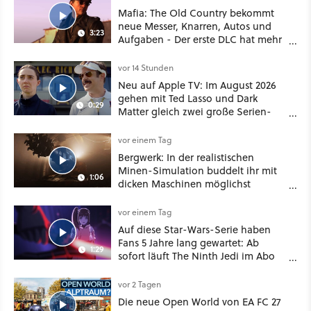
Mafia: The Old Country bekommt
neue Messer, Knarren, Autos und
3:23
Aufgaben - Der erste DLC hat mehr
dabei als nur Story
vor 14 Stunden
Neu auf Apple TV: Im August 2026
gehen mit Ted Lasso und Dark
0:29
Matter gleich zwei große Serien-
Highlights weiter
vor einem Tag
Bergwerk: In der realistischen
Minen-Simulation buddelt ihr mit
1:06
dicken Maschinen möglichst
vorsichtig Kohle aus
vor einem Tag
Auf diese Star-Wars-Serie haben
Fans 5 Jahre lang gewartet: Ab
1:29
sofort läuft The Ninth Jedi im Abo
bei Disney Plus
vor 2 Tagen
Die neue Open World von EA FC 27