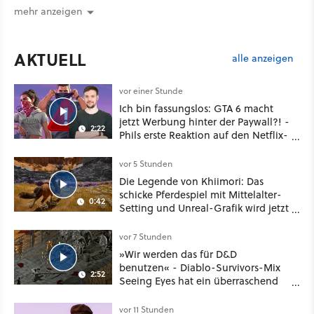
mehr anzeigen
AKTUELL
alle anzeigen
vor einer Stunde
Ich bin fassungslos: GTA 6 macht
jetzt Werbung hinter der Paywall?! -
2:22
Phils erste Reaktion auf den Netflix-
Deal
vor 5 Stunden
Die Legende von Khiimori: Das
schicke Pferdespiel mit Mittelalter-
0:42
Setting und Unreal-Grafik wird jetzt
noch größer und gefährlicher
vor 7 Stunden
»Wir werden das für D&D
benutzen« - Diablo-Survivors-Mix
2:52
Seeing Eyes hat ein überraschend
nützliches Map-Tool
vor 11 Stunden