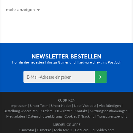
für August 2026 vor
mehr anzeigen
NEWSLETTER BESTELLEN
Hol' dir die neuesten Infos zu Games und Hardware direkt ins Postfach
RUBRIKEN
Impressum
|
Unser Team
|
Unser Kodex
|
Über Webedia
|
Abo kündigen
|
Bestellung widerrufen
|
Karriere
|
Newsletter
|
Kontakt
|
Nutzungsbestimmungen
|
Mediadaten
|
Datenschutzerklärung
|
Cookies & Tracking
|
Transparenzbericht
MEDIENGRUPPE
GameStar
|
GamePro
|
Mein MMO
|
GetHero
|
Jeuxvideo.com