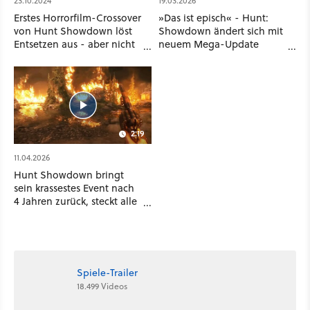
23.10.2024
19.03.2026
Erstes Horrorfilm-Crossover
»Das ist episch« - Hunt:
von Hunt Showdown löst
Showdown ändert sich mit
Entsetzen aus - aber nicht
neuem Mega-Update
auf die gute Art
grundlegend und der
Trailer dazu schindet
mächtig Eindruck
2:19
11.04.2026
Hunt Showdown bringt
sein krassestes Event nach
4 Jahren zurück, steckt alle
Maps in Brand und das
wird ein Grafik-Hammer
Spiele-Trailer
18.499 Videos