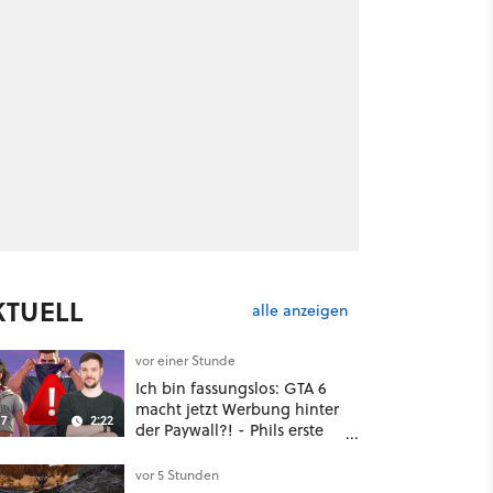
KTUELL
alle anzeigen
vor einer Stunde
Ich bin fassungslos: GTA 6
macht jetzt Werbung hinter
7
2:22
der Paywall?! - Phils erste
Reaktion auf den Netflix-
Deal
vor 5 Stunden