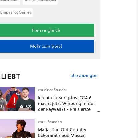
Grapeshot Games
Preisvergleich
Mehr zum Spiel
LIEBT
alle anzeigen
vor einer Stunde
Ich bin fassungslos: GTA 6
macht jetzt Werbung hinter
8
2:22
der Paywall?! - Phils erste
Reaktion auf den Netflix-
Deal
vor 11 Stunden
Mafia: The Old Country
bekommt neue Messer,