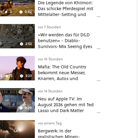
Die Legende von Khiimori:
Das schicke Pferdespiel mit
1
3
0:42
Mittelalter-Setting und
Unreal-Grafik wird jetzt
noch größer und
vor 7 Stunden
gefährlicher
»Wir werden das für D&D
benutzen« - Diablo-
1
2:52
Survivors-Mix Seeing Eyes
hat ein überraschend
nützliches Map-Tool
vor 10 Stunden
Mafia: The Old Country
bekommt neue Messer,
5
3
3:23
Knarren, Autos und
Aufgaben - Der erste DLC
hat mehr dabei als nur
vor 14 Stunden
Story
Neu auf Apple TV: Im
August 2026 gehen mit Ted
1
0:29
Lasso und Dark Matter
gleich zwei große Serien-
Highlights weiter
vor einem Tag
Bergwerk: In der
realistischen Minen-