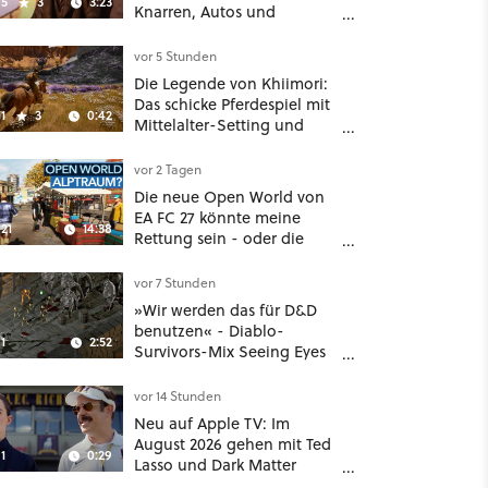
5
3
3:23
Knarren, Autos und
Aufgaben - Der erste DLC
hat mehr dabei als nur
vor 5 Stunden
Story
Die Legende von Khiimori:
Das schicke Pferdespiel mit
1
3
0:42
Mittelalter-Setting und
Unreal-Grafik wird jetzt
noch größer und
vor 2 Tagen
gefährlicher
Die neue Open World von
EA FC 27 könnte meine
21
14:38
Rettung sein - oder die
komplette Hölle!
vor 7 Stunden
»Wir werden das für D&D
benutzen« - Diablo-
1
2:52
Survivors-Mix Seeing Eyes
hat ein überraschend
nützliches Map-Tool
vor 14 Stunden
Neu auf Apple TV: Im
August 2026 gehen mit Ted
1
0:29
Lasso und Dark Matter
gleich zwei große Serien-