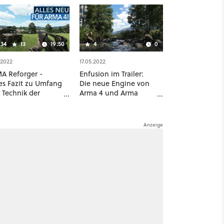
34
13
19:50
4
0
.2022
17.05.2022
A Reforger -
Enfusion im Trailer:
tes Fazit zu Umfang
Die neue Engine von
 Technik der
Arma 4 und Arma
itär-Simulation
Reforger stellt sich vor