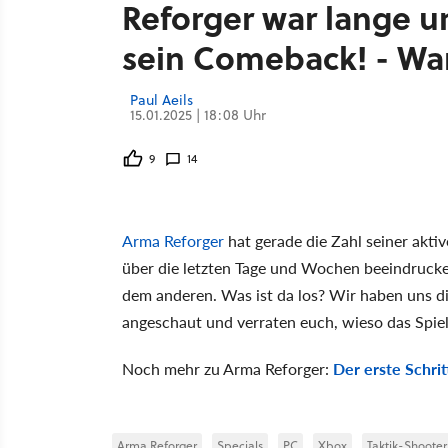
Reforger war lange ums
sein Comeback! - W
Paul Aeils
15.01.2025 | 18:08 Uhr
9
14
Arma Reforger
hat gerade die Zahl seiner akti
über die letzten Tage und Wochen beeindruck
dem anderen. Was ist da los? Wir haben uns d
angeschaut und verraten euch, wieso das Spiel
Noch mehr zu Arma Reforger:
Der erste Schrit
Arma Reforger
Specials
PC
Xbox
Taktik-Shooter