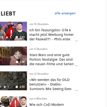
LIEBT
alle anzeigen
vor 15 Stunden
Ich bin fassungslos: GTA 6
macht jetzt Werbung hinter
70
5
2:22
der Paywall?! - Phils erste
Reaktion auf den Netflix-
Deal
vor 3 Stunden
Stars Wars und eine gute
Portion Nostalgie: Das sind
1:38
die neuen Filme und Serien
im August auf Disney Plus
vor 21 Stunden
»Wir werden das für D&D
benutzen« - Diablo-
1
1
2:52
Survivors-Mix Seeing Eyes
hat ein überraschend
nützliches Map-Tool
vor 2 Wochen
Wie sich CoD Modern