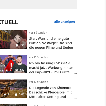
KTUELL
alle anzeigen
vor 3 Stunden
Stars Wars und eine gute
Portion Nostalgie: Das sind
1:38
die neuen Filme und Serien
im August auf Disney Plus
vor 15 Stunden
Ich bin fassungslos: GTA 6
macht jetzt Werbung hinter
70
5
2:22
der Paywall?! - Phils erste
Reaktion auf den Netflix-
Deal
vor 19 Stunden
Die Legende von Khiimori:
Das schicke Pferdespiel mit
1
3
0:42
Mittelalter-Setting und
Unreal-Grafik wird jetzt
noch größer und