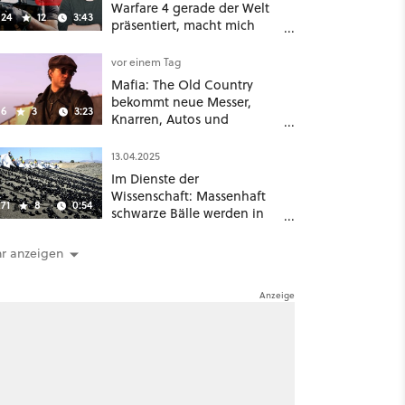
Warfare 4 gerade der Welt
24
12
3:43
präsentiert, macht mich
absolut fassungslos
vor einem Tag
Mafia: The Old Country
bekommt neue Messer,
6
3
3:23
Knarren, Autos und
Aufgaben - Der erste DLC
hat mehr dabei als nur
13.04.2025
Story
Im Dienste der
Wissenschaft: Massenhaft
71
8
0:54
schwarze Bälle werden in
ein Wasserreservoir
geschüttet
r anzeigen