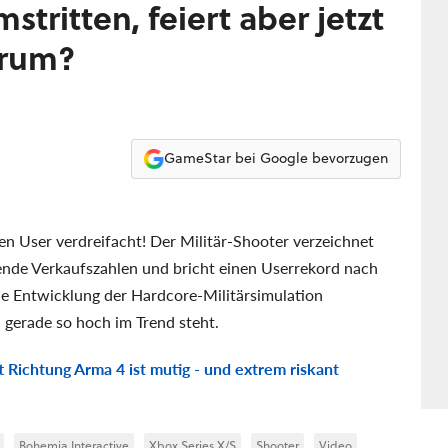
tritten, feiert aber jetzt
arum?
GameStar bei Google bevorzugen
ven User verdreifacht! Der Militär-Shooter verzeichnet
ende Verkaufszahlen und bricht einen Userrekord nach
ie Entwicklung der Hardcore-Militärsimulation
 gerade so hoch im Trend steht.
t Richtung Arma 4 ist mutig - und extrem riskant
Bohemia Interactive
Xbox Series X/S
Shooter
Video