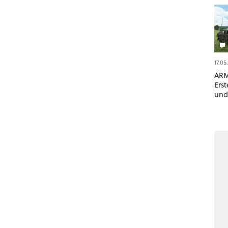
17.05
ARM
Ers
und
Mil