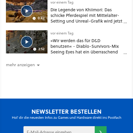
vor einem Tag
Die Legende von Khiimori: Das
schicke Pferdespiel mit Mittelalter-
0:42
Setting und Unreal-Grafik wird jetzt
noch größer und gefährlicher
vor einem Tag
»Wir werden das für D&D
benutzen« - Diablo-Survivors-Mix
2:52
Seeing Eyes hat ein überraschend
nützliches Map-Tool
mehr anzeigen
NEWSLETTER BESTELLEN
Hol' dir die neuesten Infos zu Games und Hardware direkt ins Postfach