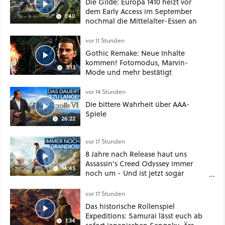
Die Gilde: Europa 1410 heizt vor
dem Early Access im September
1:40
nochmal die Mittelalter-Essen an
vor 11 Stunden
Gothic Remake: Neue Inhalte
kommen! Fotomodus, Marvin-
3:13
Mode und mehr bestätigt
vor 14 Stunden
Die bittere Wahrheit über AAA-
Spiele
26:22
vor 17 Stunden
8 Jahre nach Release haut uns
Assassin's Creed Odyssey immer
14:45
noch um - Und ist jetzt sogar
besser!
vor 17 Stunden
Das historische Rollenspiel
Expeditions: Samurai lässt euch ab
1:34