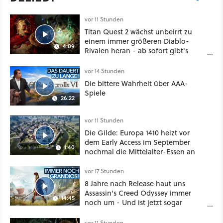
vor 11 Stunden
Titan Quest 2 wächst unbeirrt zu
einem immer größeren Diablo-
4:09
Rivalen heran - ab sofort gibt's
sogar eine richtige Beschwörer-
Klasse
vor 14 Stunden
Die bittere Wahrheit über AAA-
Spiele
26:22
vor 11 Stunden
Die Gilde: Europa 1410 heizt vor
dem Early Access im September
1:40
nochmal die Mittelalter-Essen an
vor 17 Stunden
8 Jahre nach Release haut uns
Assassin's Creed Odyssey immer
14:45
noch um - Und ist jetzt sogar
besser!
vor 11 Stunden