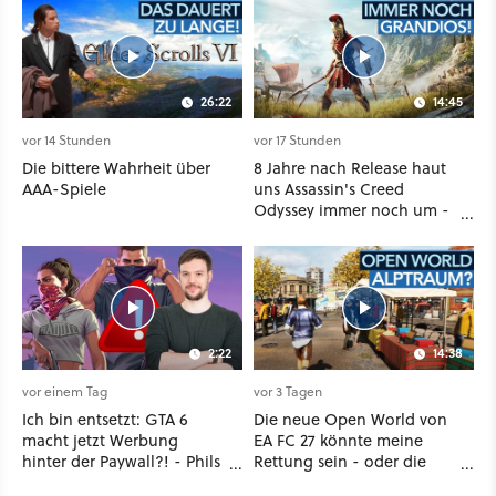
26:22
14:45
vor 14 Stunden
vor 17 Stunden
Die bittere Wahrheit über
8 Jahre nach Release haut
AAA-Spiele
uns Assassin's Creed
Odyssey immer noch um -
Und ist jetzt sogar besser!
2:22
14:38
vor einem Tag
vor 3 Tagen
Ich bin entsetzt: GTA 6
Die neue Open World von
macht jetzt Werbung
EA FC 27 könnte meine
hinter der Paywall?! - Phils
Rettung sein - oder die
erste Reaktion auf den
komplette Hölle!