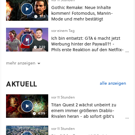
Gothic Remake: Neue Inhalte
kommen! Fotomodus, Marvin-
3:13
Mode und mehr bestätigt
vor einem Tag
Ich bin entsetzt: GTA 6 macht jetzt
Werbung hinter der Paywall?! -
2:22
Phils erste Reaktion auf den Netflix-
Deal
mehr anzeigen
AKTUELL
alle anzeigen
vor 11 Stunden
Titan Quest 2 wächst unbeirrt zu
einem immer größeren Diablo-
4:09
Rivalen heran - ab sofort gibt's
sogar eine richtige Beschwörer-
Klasse
vor 11 Stunden