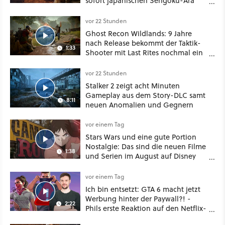
sofort japanischen Sengoku-Ära
aufmischen - wahlweise mit Gewalt
oder Diplomatie
vor 22 Stunden
Ghost Recon Wildlands: 9 Jahre
nach Release bekommt der Taktik-
1:33
Shooter mit Last Rites nochmal ein
dickes Update
vor 22 Stunden
Stalker 2 zeigt acht Minuten
Gameplay aus dem Story-DLC samt
8:11
neuen Anomalien und Gegnern
vor einem Tag
Stars Wars und eine gute Portion
Nostalgie: Das sind die neuen Filme
1:38
und Serien im August auf Disney
Plus
vor einem Tag
Ich bin entsetzt: GTA 6 macht jetzt
Werbung hinter der Paywall?! -
2:22
Phils erste Reaktion auf den Netflix-
Deal