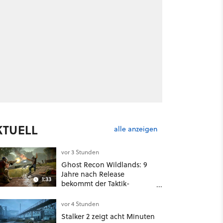
KTUELL
alle anzeigen
vor 3 Stunden
Ghost Recon Wildlands: 9
Jahre nach Release
1:33
bekommt der Taktik-
Shooter mit Last Rites
nochmal ein dickes Update
vor 4 Stunden
Stalker 2 zeigt acht Minuten