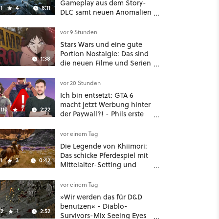
Gameplay aus dem Story-
1
4
8:11
DLC samt neuen Anomalien
und Gegnern
vor 9 Stunden
Stars Wars und eine gute
Portion Nostalgie: Das sind
1:38
die neuen Filme und Serien
im August auf Disney Plus
vor 20 Stunden
Ich bin entsetzt: GTA 6
macht jetzt Werbung hinter
110
7
2:22
der Paywall?! - Phils erste
Reaktion auf den Netflix-
Deal
vor einem Tag
Die Legende von Khiimori:
Das schicke Pferdespiel mit
1
3
0:42
Mittelalter-Setting und
Unreal-Grafik wird jetzt
noch größer und
vor einem Tag
gefährlicher
»Wir werden das für D&D
benutzen« - Diablo-
2
1
2:52
Survivors-Mix Seeing Eyes