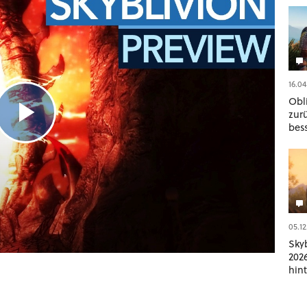
16.04
Obl
zur
bess
05.12
Sky
202
hin
zei
»ne