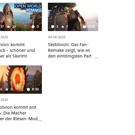
37
23
0
3
7
15:41
.2022
04.08.2025
ivion kommt
Skyblivion: Das Fan-
ück - schöner und
Remake zeigt, wie es
er als Skyrim!
den eintönigsten Part
von Oblivion
abwechslungsreicher
macht
6
5
8:30
.2025
blivion kommt erst
6: Die Macher
ter der Riesen-Mod
gen euch, wie das
ue« Oblivion