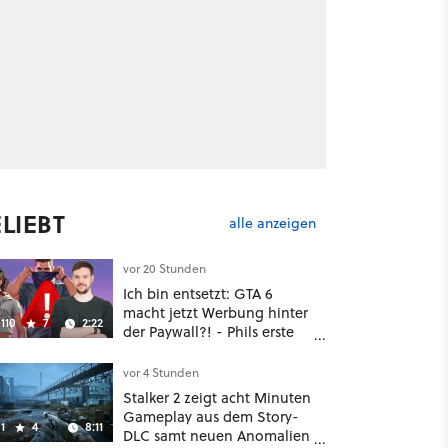
LIEBT
alle anzeigen
vor 20 Stunden
Ich bin entsetzt: GTA 6
macht jetzt Werbung hinter
110
7
2:22
der Paywall?! - Phils erste
Reaktion auf den Netflix-
Deal
vor 4 Stunden
Stalker 2 zeigt acht Minuten
Gameplay aus dem Story-
1
4
8:11
DLC samt neuen Anomalien