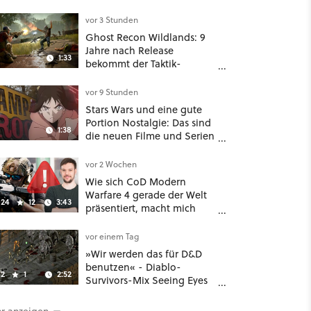
und Gegnern
vor 3 Stunden
Ghost Recon Wildlands: 9
Jahre nach Release
1:33
bekommt der Taktik-
Shooter mit Last Rites
nochmal ein dickes Update
vor 9 Stunden
Stars Wars und eine gute
Portion Nostalgie: Das sind
1:38
die neuen Filme und Serien
im August auf Disney Plus
vor 2 Wochen
Wie sich CoD Modern
Warfare 4 gerade der Welt
24
12
3:43
präsentiert, macht mich
absolut fassungslos
vor einem Tag
»Wir werden das für D&D
benutzen« - Diablo-
2
1
2:52
Survivors-Mix Seeing Eyes
hat ein überraschend
nützliches Map-Tool
r anzeigen