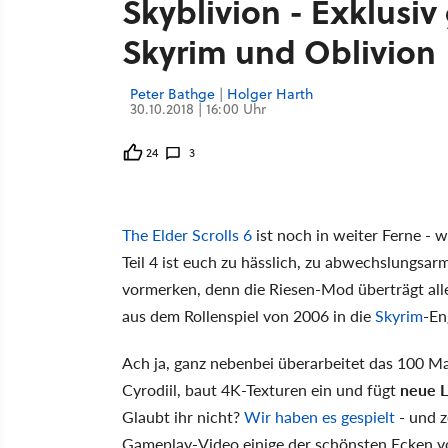
Skyblivion - Exklusiv
Skyrim und Oblivion
Peter Bathge
|
Holger Harth
30.10.2018 | 16:00 Uhr
24
3
The Elder Scrolls 6
ist noch in weiter Ferne -
Teil 4 ist euch zu hässlich, zu abwechslungsar
vormerken, denn die Riesen-Mod überträgt all
aus dem Rollenspiel von 2006 in die
Skyrim
-En
Ach ja, ganz nebenbei überarbeitet das 100 M
Cyrodiil, baut 4K-Texturen ein und fügt
neue L
Glaubt ihr nicht?
Wir haben es gespielt
- und z
Gameplay-Video einige der schönsten Ecken 