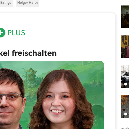
 Bathge
Holger Harth
ikel freischalten
meh