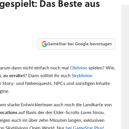
 gespielt: Das Beste aus
inz
GameStar bei Google bevorzugen
 warum dann nicht einfach noch mal
Oblivion
spielen? Wie,
m,
zu veraltet
? Dann solltet ihr euch
Skyblivion
e Story- und Nebenquests, NPCs und sonstigen Inhalte
gine.
ann starke Entwicklerteam auch noch die Landkarte von
ocations
auf Basis der des Elder-Scrolls-Lores hinzu.
eigen euch im über zehn Minuten langen, exklusiven
von Skyblivions Open World. Nur
bei GameStar Plus
!