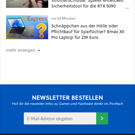
Stromanschlüsse: Spieler entwickelt
Sicherheitstool für die RTX 5090
und stellt es kostenlos zur
Verfügung
vor 52 Minuten
Schnäppchen aus der Hölle oder
Pflichtkauf für Sparfüchse? Bmax X5
Pro Laptop für 239 Euro
mehr anzeigen
NEWSLETTER BESTELLEN
Hol' dir die neuesten Infos zu Games und Hardware direkt ins Postfach