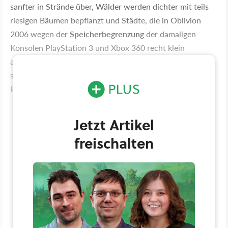
sanfter in Strände über, Wälder werden dichter mit teils
riesigen Bäumen bepflanzt und Städte, die in Oblivion
2006 wegen der
Speicherbegrenzung
der damaligen
Konsolen PlayStation 3 und Xbox 360 recht klein
ausfielen, werden im Remake vergrößert. Dabei orientiert
sich das Team laut Kyle stets stark an der verfügbaren
Elder-Scrolls-Literatur, dem sogenannten Lore.
Jetzt Artikel
freischalten