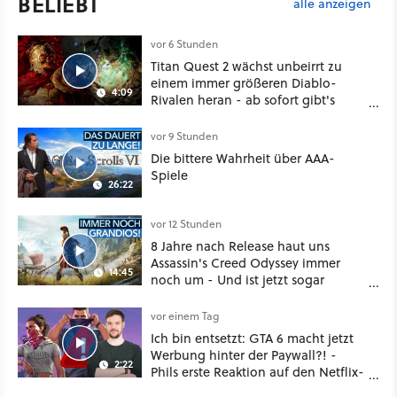
BELIEBT
alle anzeigen
vor 6 Stunden
Titan Quest 2 wächst unbeirrt zu
einem immer größeren Diablo-
4:09
Rivalen heran - ab sofort gibt's
sogar eine richtige Beschwörer-
Klasse
vor 9 Stunden
Die bittere Wahrheit über AAA-
Spiele
26:22
vor 12 Stunden
8 Jahre nach Release haut uns
Assassin's Creed Odyssey immer
14:45
noch um - Und ist jetzt sogar
besser!
vor einem Tag
Ich bin entsetzt: GTA 6 macht jetzt
Werbung hinter der Paywall?! -
2:22
Phils erste Reaktion auf den Netflix-
Deal