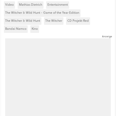
Video
Mathias Dietrich
Entertainment
The Witcher 3: Wild Hunt - Game of the Year Edition
The Witcher 3: Wild Hunt
The Witcher
CD Projekt Red
Bandai Namco
Kino