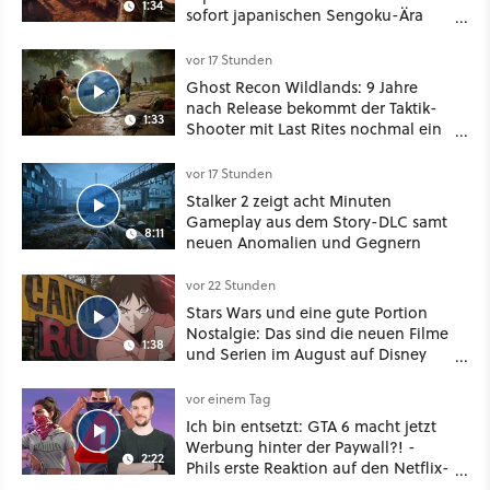
1:34
sofort japanischen Sengoku-Ära
aufmischen - wahlweise mit Gewalt
oder Diplomatie
vor 17 Stunden
Ghost Recon Wildlands: 9 Jahre
nach Release bekommt der Taktik-
1:33
Shooter mit Last Rites nochmal ein
dickes Update
vor 17 Stunden
Stalker 2 zeigt acht Minuten
Gameplay aus dem Story-DLC samt
8:11
neuen Anomalien und Gegnern
vor 22 Stunden
Stars Wars und eine gute Portion
Nostalgie: Das sind die neuen Filme
1:38
und Serien im August auf Disney
Plus
vor einem Tag
Ich bin entsetzt: GTA 6 macht jetzt
Werbung hinter der Paywall?! -
2:22
Phils erste Reaktion auf den Netflix-
Deal