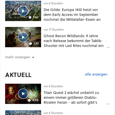
vor 6 Stunden
Die Gilde: Europa 1410 heizt vor
dem Early Access im September
1:40
nochmal die Mittelalter-Essen an
vor 17 Stunden
Ghost Recon Wildlands: 9 Jahre
nach Release bekommt der Taktik-
1:33
Shooter mit Last Rites nochmal ein
dickes Update
mehr anzeigen
AKTUELL
alle anzeigen
vor 6 Stunden
Titan Quest 2 wächst unbeirrt zu
einem immer größeren Diablo-
4:09
Rivalen heran - ab sofort gibt's
sogar eine richtige Beschwörer-
Klasse
vor 6 Stunden