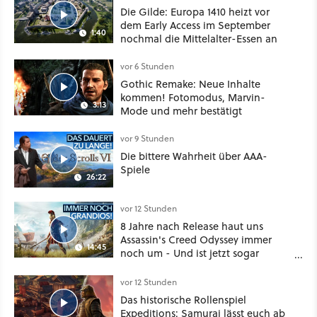
Die Gilde: Europa 1410 heizt vor
dem Early Access im September
1:40
nochmal die Mittelalter-Essen an
vor 6 Stunden
Gothic Remake: Neue Inhalte
kommen! Fotomodus, Marvin-
3:13
Mode und mehr bestätigt
vor 9 Stunden
Die bittere Wahrheit über AAA-
Spiele
26:22
vor 12 Stunden
8 Jahre nach Release haut uns
Assassin's Creed Odyssey immer
14:45
noch um - Und ist jetzt sogar
besser!
vor 12 Stunden
Das historische Rollenspiel
Expeditions: Samurai lässt euch ab