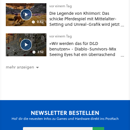
vor einem Tag
Die Legende von Khiimori: Das
schicke Pferdespiel mit Mittelalter-
0:42
Setting und Unreal-Grafik wird jetzt
noch größer und gefährlicher
vor einem Tag
»Wir werden das für D&D
benutzen« - Diablo-Survivors-Mix
2:52
Seeing Eyes hat ein überraschend
nützliches Map-Tool
mehr anzeigen
NEWSLETTER BESTELLEN
Hol' dir die neuesten Infos zu Games und Hardware direkt ins Postfach