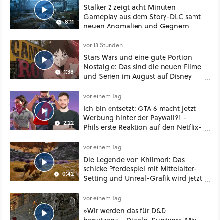
Stalker 2 zeigt acht Minuten
Gameplay aus dem Story-DLC samt
8:11
neuen Anomalien und Gegnern
vor 13 Stunden
Stars Wars und eine gute Portion
Nostalgie: Das sind die neuen Filme
1:38
und Serien im August auf Disney
Plus
vor einem Tag
Ich bin entsetzt: GTA 6 macht jetzt
Werbung hinter der Paywall?! -
2:22
Phils erste Reaktion auf den Netflix-
Deal
vor einem Tag
Die Legende von Khiimori: Das
schicke Pferdespiel mit Mittelalter-
0:42
Setting und Unreal-Grafik wird jetzt
noch größer und gefährlicher
vor einem Tag
»Wir werden das für D&D
benutzen« - Diablo-Survivors-Mix