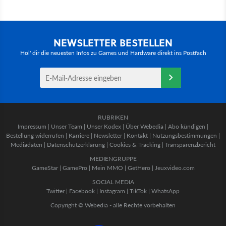
NEWSLETTER BESTELLEN
Hol' dir die neuesten Infos zu Games und Hardware direkt ins Postfach
RUBRIKEN
Impressum
|
Unser Team
|
Unser Kodex
|
Über Webedia
|
Abo kündigen
|
Bestellung widerrufen
|
Karriere
|
Newsletter
|
Kontakt
|
Nutzungsbestimmungen
|
Mediadaten
|
Datenschutzerklärung
|
Cookies & Tracking
|
Transparenzbericht
MEDIENGRUPPE
GameStar
|
GamePro
|
Mein MMO
|
GetHero
|
Jeuxvideo.com
SOCIAL MEDIA
Twitter
|
Facebook
|
Instagram
|
TikTok
|
WhatsApp
Copyright © Webedia - alle Rechte vorbehalten