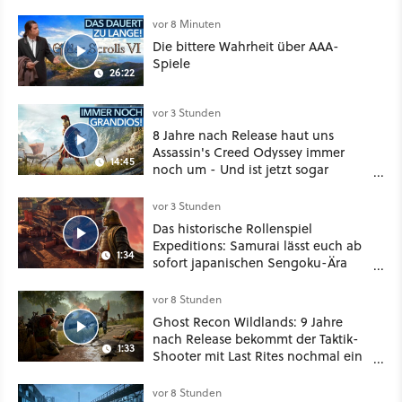
vor 8 Minuten
Die bittere Wahrheit über AAA-
Spiele
26:22
vor 3 Stunden
8 Jahre nach Release haut uns
Assassin's Creed Odyssey immer
14:45
noch um - Und ist jetzt sogar
besser!
vor 3 Stunden
Das historische Rollenspiel
Expeditions: Samurai lässt euch ab
1:34
sofort japanischen Sengoku-Ära
aufmischen - wahlweise mit Gewalt
oder Diplomatie
vor 8 Stunden
Ghost Recon Wildlands: 9 Jahre
nach Release bekommt der Taktik-
1:33
Shooter mit Last Rites nochmal ein
dickes Update
vor 8 Stunden