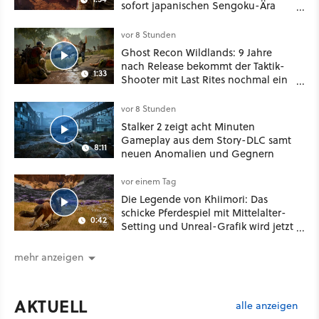
sofort japanischen Sengoku-Ära
aufmischen - wahlweise mit Gewalt
oder Diplomatie
vor 8 Stunden
Ghost Recon Wildlands: 9 Jahre
nach Release bekommt der Taktik-
1:33
Shooter mit Last Rites nochmal ein
dickes Update
vor 8 Stunden
Stalker 2 zeigt acht Minuten
Gameplay aus dem Story-DLC samt
8:11
neuen Anomalien und Gegnern
vor einem Tag
Die Legende von Khiimori: Das
schicke Pferdespiel mit Mittelalter-
0:42
Setting und Unreal-Grafik wird jetzt
noch größer und gefährlicher
mehr anzeigen
AKTUELL
alle anzeigen