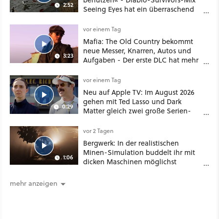
2:52
Seeing Eyes hat ein überraschend
nützliches Map-Tool
vor einem Tag
Mafia: The Old Country bekommt
neue Messer, Knarren, Autos und
3:23
Aufgaben - Der erste DLC hat mehr
dabei als nur Story
vor einem Tag
Neu auf Apple TV: Im August 2026
gehen mit Ted Lasso und Dark
0:29
Matter gleich zwei große Serien-
Highlights weiter
vor 2 Tagen
Bergwerk: In der realistischen
Minen-Simulation buddelt ihr mit
1:06
dicken Maschinen möglichst
vorsichtig Kohle aus
mehr anzeigen