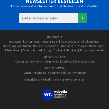
NEWSLETTER BESTELLEN
Hol' dir die neuesten Infos zu Games und Hardware direkt ins Postfach
RUBRIKEN
Impressum
|
Unser Team
|
Unser Kodex
|
Über Webedia
|
Abo kündigen
|
Bestellung widerrufen
|
Karriere
|
Newsletter
|
Kontakt
|
Nutzungsbestimmungen
|
Mediadaten
|
Datenschutzerklärung
|
Cookies & Tracking
|
Transparenzbericht
MEDIENGRUPPE
GameStar
|
GamePro
|
Mein MMO
|
GetHero
|
Jeuxvideo.com
SOCIAL MEDIA
Twitter
|
Facebook
|
Instagram
|
TikTok
|
WhatsApp
Copyright © Webedia - alle Rechte vorbehalten