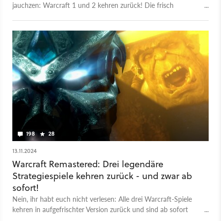
jauchzen: Warcraft 1 und 2 kehren zurück! Die frisch
angekündigte Warcraft Remastered Battle Chest beinhaltet die
ersten beiden Kult-Strategiespiele in optisch runderneuerter
Fassung. Außerdem bekommt das bislang enttäuschende
Warcraft 3 Reforged ein großes Update spendiert, das
ebenfalls viele optische Änderungen vornimmt. Das
Besondere an dieser Ankündigung: Blizzard hat einen
waschechten Shadow Drop vorgenommen. Das prallgefüllte
Strategiebundle ist ab sofort erhältlich. 40 Euro müsst ihr
dafür berappen. Einen genaueren Eindruck von den
technischen Neuerungen im Direktvergleich verschafft euch
unsere News zur Ankündigung.
198
28
13.11.2024
Warcraft Remastered: Drei legendäre
Strategiespiele kehren zurück - und zwar ab
sofort!
Nein, ihr habt euch nicht verlesen: Alle drei Warcraft-Spiele
kehren in aufgefrischter Version zurück und sind ab sofort
erhältlich. Wir haben alle Infos für euch.