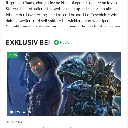
Reigns of Chaos, eine grafische Neuauflage mit der Technik von
Starcraft 2. Enthalten ist sowohl das Hauptspiel als auch alle
Inhalte der Erweiterung The Frozen Throne. Die Geschichte wird
dabei erweitert und soll spätere Entwicklung von wichtigen
Charakteren wie Sylvanas und Jaina besser in den Kontext setzen.
Alte Maps und Mods werden größtenteils mit Warcraft 3:
Reforged kompatibel sein. Viele Zwischensequenzen wurden in
EXKLUSIV BEI
der Spielengine überarbeitet und deutlich cineastischer inszeniert.
Spiel
Warcraft 3: Reforged
Echtzeit-Strategie
Strategie
PLUS
Blizzard Entertainment
Blizzard Entertainment
PC
125
39
01.10.2024