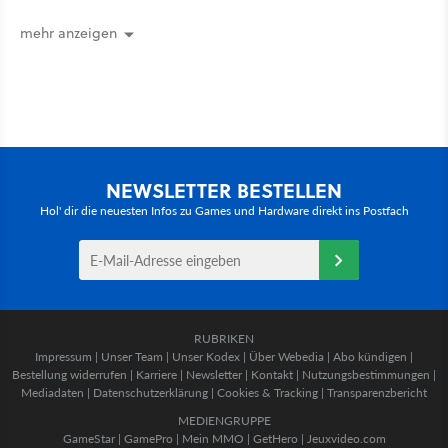
mehr anzeigen
NEWSLETTER BESTELLEN
Hol' dir die neuesten Infos zu Games und Hardware direkt ins Postfach
RUBRIKEN
Impressum
|
Unser Team
|
Unser Kodex
|
Über Webedia
|
Abo kündigen
|
Bestellung widerrufen
|
Karriere
|
Newsletter
|
Kontakt
|
Nutzungsbestimmungen
|
Mediadaten
|
Datenschutzerklärung
|
Cookies & Tracking
|
Transparenzbericht
MEDIENGRUPPE
GameStar
|
GamePro
|
Mein MMO
|
GetHero
|
Jeuxvideo.com