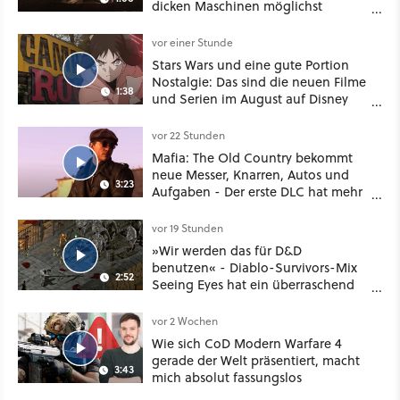
dicken Maschinen möglichst
vorsichtig Kohle aus
vor einer Stunde
Stars Wars und eine gute Portion
Nostalgie: Das sind die neuen Filme
1:38
und Serien im August auf Disney
Plus
vor 22 Stunden
Mafia: The Old Country bekommt
neue Messer, Knarren, Autos und
3:23
Aufgaben - Der erste DLC hat mehr
dabei als nur Story
vor 19 Stunden
»Wir werden das für D&D
benutzen« - Diablo-Survivors-Mix
2:52
Seeing Eyes hat ein überraschend
nützliches Map-Tool
vor 2 Wochen
Wie sich CoD Modern Warfare 4
gerade der Welt präsentiert, macht
3:43
mich absolut fassungslos