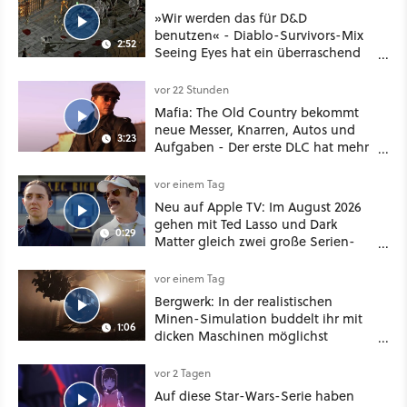
»Wir werden das für D&D
benutzen« - Diablo-Survivors-Mix
2:52
Seeing Eyes hat ein überraschend
nützliches Map-Tool
vor 22 Stunden
Mafia: The Old Country bekommt
neue Messer, Knarren, Autos und
3:23
Aufgaben - Der erste DLC hat mehr
dabei als nur Story
vor einem Tag
Neu auf Apple TV: Im August 2026
gehen mit Ted Lasso und Dark
0:29
Matter gleich zwei große Serien-
Highlights weiter
vor einem Tag
Bergwerk: In der realistischen
Minen-Simulation buddelt ihr mit
1:06
dicken Maschinen möglichst
vorsichtig Kohle aus
vor 2 Tagen
Auf diese Star-Wars-Serie haben