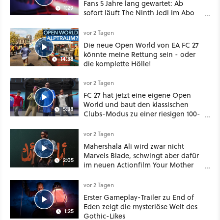
Fans 5 Jahre lang gewartet: Ab
1:29
sofort läuft The Ninth Jedi im Abo
bei Disney Plus
vor 2 Tagen
Die neue Open World von EA FC 27
könnte meine Rettung sein - oder
14:38
die komplette Hölle!
vor 2 Tagen
FC 27 hat jetzt eine eigene Open
World und baut den klassischen
5:38
Clubs-Modus zu einer riesigen 100-
Spieler-Sandbox aus
vor 2 Tagen
Mahershala Ali wird zwar nicht
Marvels Blade, schwingt aber dafür
2:05
im neuen Actionfilm Your Mother
Your Mother Your Mother das
Schwert
vor 2 Tagen
Erster Gameplay-Trailer zu End of
Eden zeigt die mysteriöse Welt des
1:25
Gothic-Likes