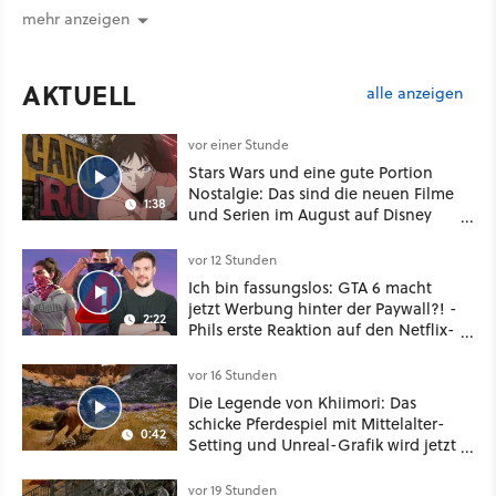
mehr anzeigen
AKTUELL
alle anzeigen
vor einer Stunde
Stars Wars und eine gute Portion
Nostalgie: Das sind die neuen Filme
1:38
und Serien im August auf Disney
Plus
vor 12 Stunden
Ich bin fassungslos: GTA 6 macht
jetzt Werbung hinter der Paywall?! -
2:22
Phils erste Reaktion auf den Netflix-
Deal
vor 16 Stunden
Die Legende von Khiimori: Das
schicke Pferdespiel mit Mittelalter-
0:42
Setting und Unreal-Grafik wird jetzt
noch größer und gefährlicher
vor 19 Stunden