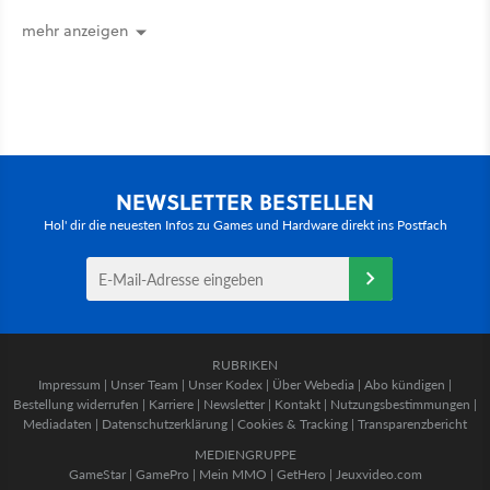
mehr anzeigen
NEWSLETTER BESTELLEN
Hol' dir die neuesten Infos zu Games und Hardware direkt ins Postfach
RUBRIKEN
Impressum
|
Unser Team
|
Unser Kodex
|
Über Webedia
|
Abo kündigen
|
Bestellung widerrufen
|
Karriere
|
Newsletter
|
Kontakt
|
Nutzungsbestimmungen
|
Mediadaten
|
Datenschutzerklärung
|
Cookies & Tracking
|
Transparenzbericht
MEDIENGRUPPE
GameStar
|
GamePro
|
Mein MMO
|
GetHero
|
Jeuxvideo.com