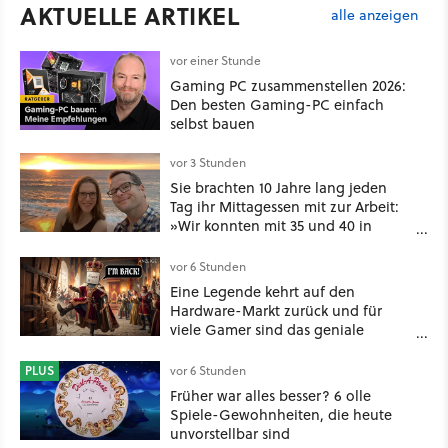
AKTUELLE ARTIKEL
alle anzeigen
vor einer Stunde
Gaming PC zusammenstellen 2026:
Den besten Gaming-PC einfach
selbst bauen
vor 3 Stunden
Sie brachten 10 Jahre lang jeden
Tag ihr Mittagessen mit zur Arbeit:
»Wir konnten mit 35 und 40 in
Rente gehen« – auch dank
Gamification [Best of GameStar]
vor 6 Stunden
Eine Legende kehrt auf den
Hardware-Markt zurück und für
viele Gamer sind das geniale
Neuigkeiten!
PLUS
vor 6 Stunden
Früher war alles besser? 6 olle
Spiele-Gewohnheiten, die heute
unvorstellbar sind