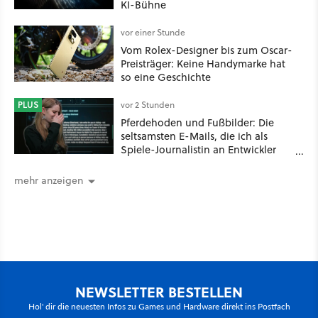
KI-Bühne
vor einer Stunde
Vom Rolex-Designer bis zum Oscar-
Preisträger: Keine Handymarke hat
so eine Geschichte
PLUS
vor 2 Stunden
Pferdehoden und Fußbilder: Die
seltsamsten E-Mails, die ich als
Spiele-Journalistin an Entwickler
schicken musste
mehr anzeigen
NEWSLETTER BESTELLEN
Hol' dir die neuesten Infos zu Games und Hardware direkt ins Postfach