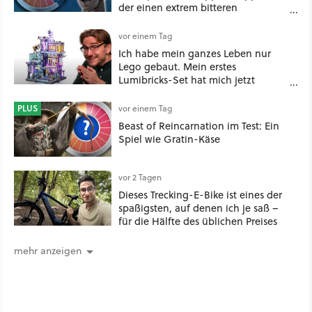
der einen extrem bitteren
Nachgeschmack hinterlässt
vor einem Tag
Ich habe mein ganzes Leben nur
Lego gebaut. Mein erstes
Lumibricks-Set hat mich jetzt
nachhaltig beeindruckt: Game
Stack im Test
PLUS
vor einem Tag
Beast of Reincarnation im Test: Ein
Spiel wie Gratin-Käse
vor 2 Tagen
Dieses Trecking-E-Bike ist eines der
spaßigsten, auf denen ich je saß –
für die Hälfte des üblichen Preises
mehr anzeigen