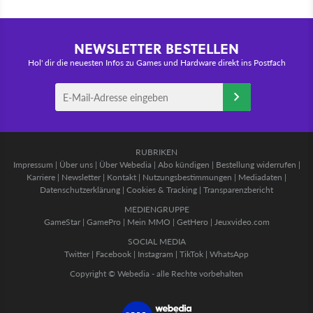
NEWSLETTER BESTELLEN
Hol' dir die neuesten Infos zu Games und Hardware direkt ins Postfach
RUBRIKEN
Impressum
|
Über uns
|
Über Webedia
|
Abo kündigen
|
Bestellung widerrufen
|
Karriere
|
Newsletter
|
Kontakt
|
Nutzungsbestimmungen
|
Mediadaten
|
Datenschutzerklärung
|
Cookies & Tracking
|
Transparenzbericht
MEDIENGRUPPE
GameStar
|
GamePro
|
Mein MMO
|
GetHero
|
Jeuxvideo.com
SOCIAL MEDIA
Twitter
|
Facebook
|
Instagram
|
TikTok
|
WhatsApp
Copyright © Webedia - alle Rechte vorbehalten